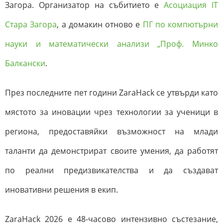
Загора. Организатор на събитието е
Асоциация IT
Стара Загора
, а домакин отново е
ПГ по компютърни
науки и математически анализи „Проф. Минко
Балкански
.
През последните пет години ZaraHack се утвърди като
мястото за иновации чрез технологии за ученици в
региона, предоставяйки възможност на млади
таланти да демонстрират своите умения, да работят
по реални предизвикателства и да създават
иновативни решения в екип.
ZaraHack 2026 е 48-часово интензивно състезание,