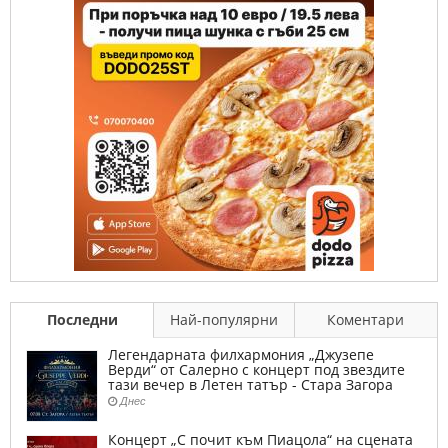
Последни
Най-популярни
Коментари
Легендарната филхармония „Джузепе
Верди“ от Салерно с концерт под звездите
тази вечер в Летен татър - Стара Загора
Днес
Концерт „С почит към Пиацола“ на сцената