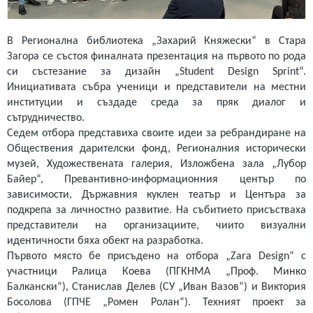
В Регионална библиотека „Захарий Княжески“ в Стара
Загора се състоя финалната презентация на първото по рода
си състезание за дизайн „Student Design Sprint“.
Инициативата събра ученици и представители на местни
институции и създаде среда за пряк диалог и
сътрудничество.
Седем отбора представиха своите идеи за ребрандиране на
Обществения дарителски фонд, Регионалния исторически
музей, Художествената галерия, Изложбена зала „Лубор
Байер“, Превантивно-информационния център по
зависимости, Държавния куклен театър и Центъра за
подкрепа за личностно развитие. На събитието присъстваха
представители на организациите, чиито визуални
идентичности бяха обект на разработка.
Първото място бе присъдено на отбора „Zara Design“ с
участници Ралица Коева (ПГКНМА „Проф. Минко
Балкански“), Станислав Делев (СУ „Иван Вазов“) и Виктория
Босолова (ГПЧЕ „Ромен Ролан“). Техният проект за