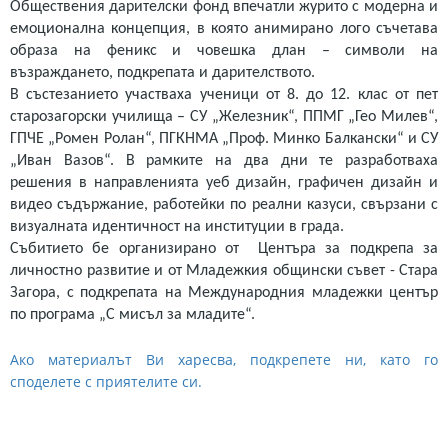
Обществения дарителски фонд впечатли журито с модерна и
емоционална концепция, в която анимирано лого съчетава
образа на феникс и човешка длан – символи на
възраждането, подкрепата и дарителството.
В състезанието участваха ученици от 8. до 12. клас от пет
старозагорски училища – СУ „Железник“, ППМГ „Гео Милев“,
ГПЧЕ „Ромен Ролан“, ПГКНМА „Проф. Минко Балкански“ и СУ
„Иван Вазов“. В рамките на два дни те разработваха
решения в направленията уеб дизайн, графичен дизайн и
видео съдържание, работейки по реални казуси, свързани с
визуалната идентичност на институции в града.
Събитието бе организирано от Центъра за подкрепа за
личностно развитие и от Младежкия общински съвет - Стара
Загора, с подкрепата на Международния младежки център
по програма „С мисъл за младите“.
Ако материалът Ви харесва, подкрепете ни, като го
споделете с приятелите си.