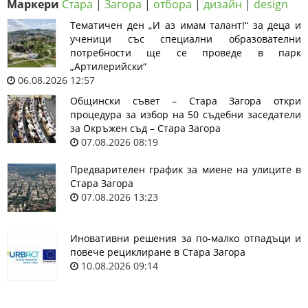
Маркери
Стара
|
Загора
|
отбора
|
дизайн
|
design
Тематичен ден „И аз имам талант!“ за деца и
ученици със специални образователни
потребности ще се проведе в парк
„Артилерийски“
06.08.2026 12:57
Общински съвет – Стара Загора откри
процедура за избор на 50 съдебни заседатели
за Окръжен съд – Стара Загора
07.08.2026 08:19
Предварителен график за миене на улиците в
Стара Загора
07.08.2026 13:23
Иновативни решения за по-малко отпадъци и
повече рециклиране в Стара Загора
10.08.2026 09:14