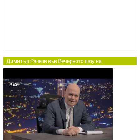
Димитър Рачков във Вечерното шоу на...