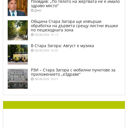
Пловдив: „По тялото на жертвата не е имало
здраво място"
Днес
Община Стара Загора ще извърши
обработка на дървета срещу листни въшки
по пешеходната зона
08.08.2026 16:13
В Стара Загора: Август е музика
08.08.2026 16:05
РЗИ – Стара Загора с мобилни пунктове за
приложението „еЗдраве“
08.08.2026 16:01