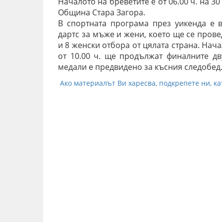
Началото на бреветите е от 06.00 ч. на 3
Община Стара Загора.
В спортната програма през уикенда е
дартс за мъже и жени, което ще се прове
и 8 женски отбора от цялата страна. Начал
от 10.00 ч. ще продължат финалните дв
медали е предвидено за късния следобед
Ако материалът Ви харесва, подкрепете ни, ка