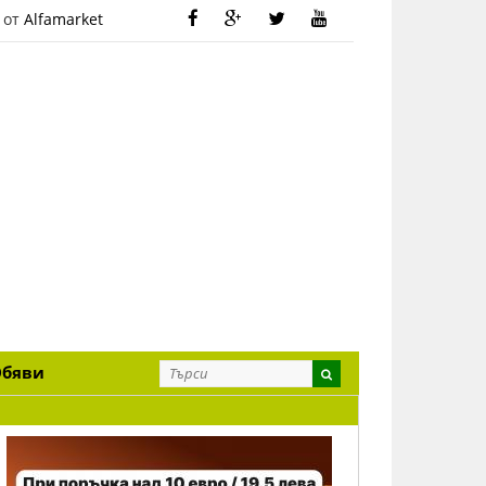
 от
Alfamarket
Обяви