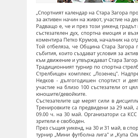
„Спортният календар на Стара Загора п
за активен начин на живот, участие на д
Радващо е, че и през този уикенд градъ
състезателен дух, спортна емоция и въз
коментира Петко Крумов, началник на от
Той отбеляза, че Община Стара Загора 
събития, които създават условия за акти
към движение и утвърждават Стара Загора
Традиционният турнир по спортна стрелб
Стрелбищен комплекс „Лозенец". Надпр
Недков - дългогодишен спортист и деят
участие на близо 100 състезатели от ця
юношите/девойките.
Състезателите ще мерят сили в дисципли
Тренировките са предвидени за 29 май, 
09.00 ч. на 30 май. Организатори са КСС
зрители е свободен.
През същия уикенд, на 30 и 31 май, в сп
турнир „Мини футболна лига" и „Купа Ол