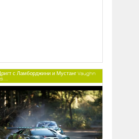
Дригт с Ламборджини и Мустанг Vaughn
s....