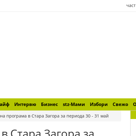
част
лайф
Интервю
Бизнес
stz-Мами
Избори
Свежо
на програма в Стара Загора за периода 30 - 31 май
в Стара Загора за