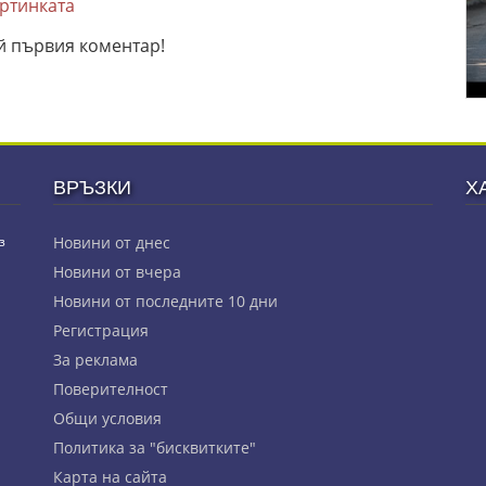
артинката
й първия коментар!
ВРЪЗКИ
Х
з
Новини от днес
Новини от вчера
Новини от последните 10 дни
Регистрация
За реклама
Πoвepитeлнocт
Общи условия
Политика за "бисквитките"
Карта на сайта