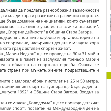
родължава да предлага разнообразни възможности
еца и млади хора и развитие на различни спортове.
т ще бъде домакин на инициативи, които съчетават
можност за активно участие на всички възрасти",
дел „Спортни дейности" в Община Стара Загора.
подкрепя спортните клубове и организаторите на
вно спортуване, насърчават децата и младите хора
 като град с активен спортен живот.
а „Марин Недков" ще се проведе на 30 и 31 май в
еварата е в памет на заслужилия треньор Марин
ел в областта на спортната стрелба. Очаква се
лата страна при мъжете, жените, подрастващите и
ните с малокалибрен пистолет на 25 и 50 метра.
а официалният старт на турнира ще бъде даден от
 „Августа 1992" и Община Стара Загора. Входът за
ортен комплекс „Колодрума" ще се проведе детският
импия спорт", посветен на Международния ден на