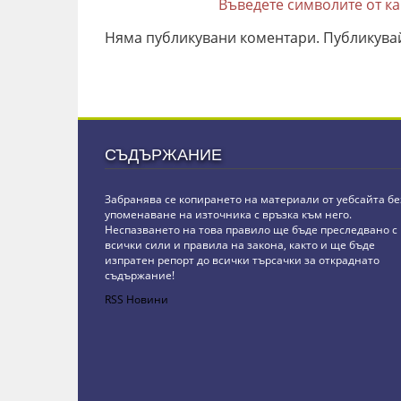
Въведете символите от к
Няма публикувани коментари. Публикува
СЪДЪРЖАНИЕ
Забранява се копирането на материали от уебсайта бе
упоменаване на източника с връзка към него.
Неспазването на това правило ще бъде преследвано с
всички сили и правила на закона, както и ще бъде
изпратен репорт до всички търсачки за откраднато
съдържание!
RSS Новини