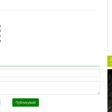
а
я
е
з
v