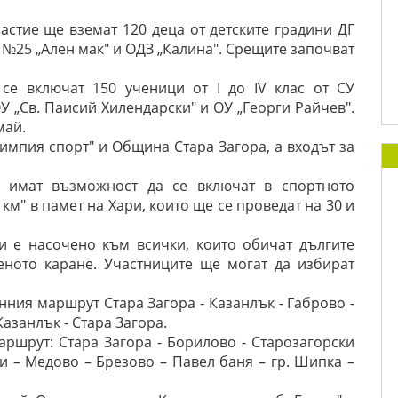
астие ще вземат 120 деца от детските градини ДГ
Г №25 „Ален мак" и ОДЗ „Калина". Срещите започват
се включат 150 ученици от I до IV клас от СУ
 ОУ „Св. Паисий Хилендарски" и ОУ „Георги Райчев".
май.
импия спорт" и Община Стара Загора, а входът за
 имат възможност да се включат в спортното
км" в памет на Хари, които ще се проведат на 30 и
и е насочено към всички, които обичат дългите
еното каране. Участниците ще могат да избират
ния маршрут Стара Загора - Казанлък - Габрово -
Казанлък - Стара Загора.
ршрут: Стара Загора - Борилово - Старозагорски
ви – Медово – Брезово – Павел баня – гр. Шипка –