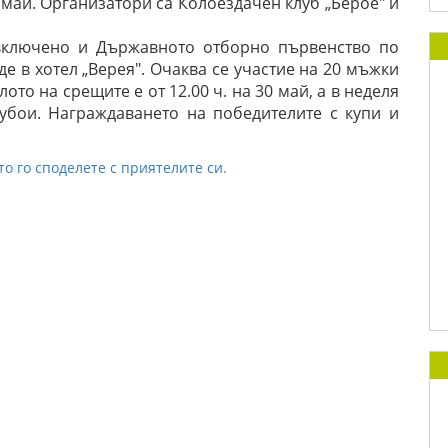
0 май. Организатори са Колоездачен клуб „Берое" и
 включено и Държавното отборно първенство по
де в хотел „Верея". Очаква се участие на 20 мъжки
ото на срещите е от 12.00 ч. на 30 май, а в неделя
убои. Награждаването на победителите с купи и
.
то го споделете с приятелите си.