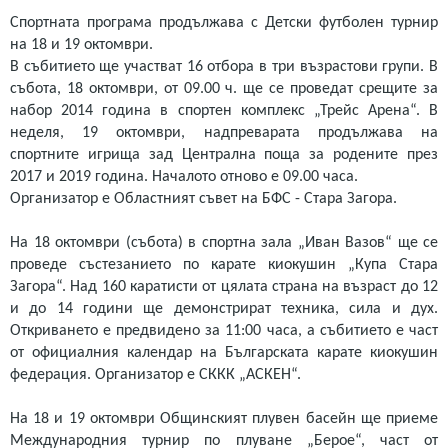
Спортната програма продължава с Детски футболен турнир
на 18 и 19 октомври.
В събитието ще участват 16 отбора в три възрастови групи. В
събота, 18 октомври, от 09.00 ч. ще се проведат срещите за
набор 2014 година в спортен комплекс „Трейс Арена“. В
неделя, 19 октомври, надпреварата продължава на
спортните игрища зад Централна поща за родените през
2017 и 2019 година. Началото отново е 09.00 часа.
Организатор е Областният съвет на БФС - Стара Загора.
На 18 октомври (събота) в спортна зала „Иван Вазов“ ще се
проведе състезанието по карате киокушин „Купа Стара
Загора“. Над 160 каратисти от цялата страна на възраст до 12
и до 14 години ще демонстрират техника, сила и дух.
Откриването е предвидено за 11:00 часа, а събитието е част
от официалния календар на Българската карате киокушин
федерация. Организатор е СККК „АСКЕН“.
На 18 и 19 октомври Общинският плувен басейн ще приеме
Международния турнир по плуване „Берое“, част от