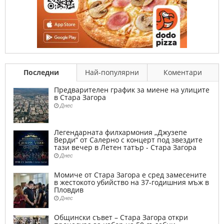
Последни
Най-популярни
Коментари
Предварителен график за миене на улиците
в Стара Загора
Днес
Легендарната филхармония „Джузепе
Верди“ от Салерно с концерт под звездите
тази вечер в Летен татър - Стара Загора
Днес
Момиче от Стара Загора е сред замесените
в жестокото убийство на 37-годишния мъж в
Пловдив
Днес
Общински съвет – Стара Загора откри