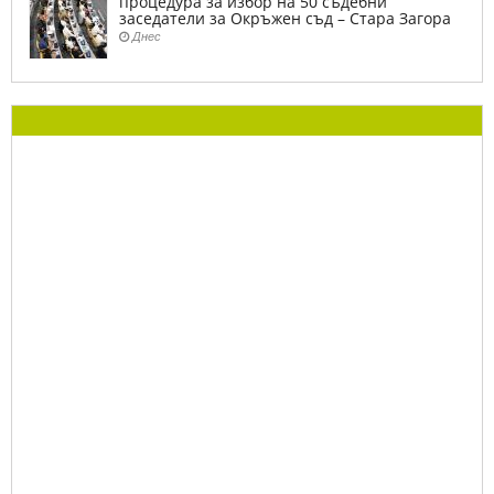
процедура за избор на 50 съдебни
заседатели за Окръжен съд – Стара Загора
Днес