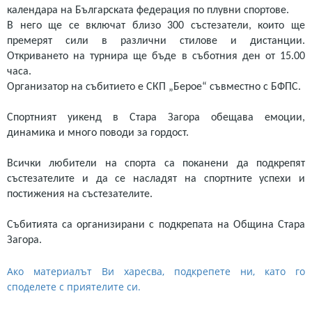
календара на Българската федерация по плувни спортове.
В него ще се включат близо 300 състезатели, които ще
премерят сили в различни стилове и дистанции.
Откриването на турнира ще бъде в съботния ден от 15.00
часа.
Организатор на събитието е СКП „Берое“ съвместно с БФПС.
Спортният уикенд в Стара Загора обещава емоции,
динамика и много поводи за гордост.
Всички любители на спорта са поканени да подкрепят
състезателите и да се насладят на спортните успехи и
постижения на състезателите.
Събитията са организирани с подкрепата на Община Стара
Загора.
Ако материалът Ви харесва, подкрепете ни, като го
споделете с приятелите си.