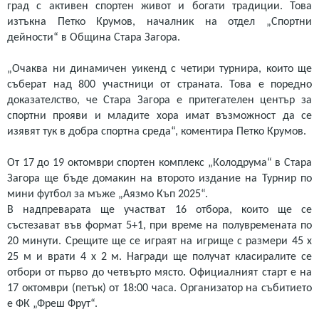
град с активен спортен живот и богати традиции. Това
изтъкна Петко Крумов, началник на отдел „Спортни
дейности“ в Община Стара Загора.
„Очаква ни динамичен уикенд с четири турнира, които ще
съберат над 800 участници от страната. Това е поредно
доказателство, че Стара Загора е притегателен център за
спортни прояви и младите хора имат възможност да се
изявят тук в добра спортна среда“, коментира Петко Крумов.
От 17 до 19 октомври спортен комплекс „Колодрума“ в Стара
Загора ще бъде домакин на второто издание на Турнир по
мини футбол за мъже „Аязмо Къп 2025“.
В надпреварата ще участват 16 отбора, които ще се
състезават във формат 5+1, при време на полувремената по
20 минути. Срещите ще се играят на игрище с размери 45 х
25 м и врати 4 х 2 м. Награди ще получат класиралите се
отбори от първо до четвърто място. Официалният старт е на
17 октомври (петък) от 18:00 часа. Организатор на събитието
е ФК „Фреш Фрут“.