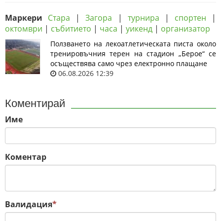
Маркери
Стара
|
Загора
|
турнира
|
спортен
|
октомври
|
събитието
|
часа
|
уикенд
|
организатор
Ползването на лекоатлетическата писта около
тренировъчния терен на стадион „Берое“ се
осъществява само чрез електронно плащане
06.08.2026 12:39
Коментирай
Име
Коментар
Валидация
*