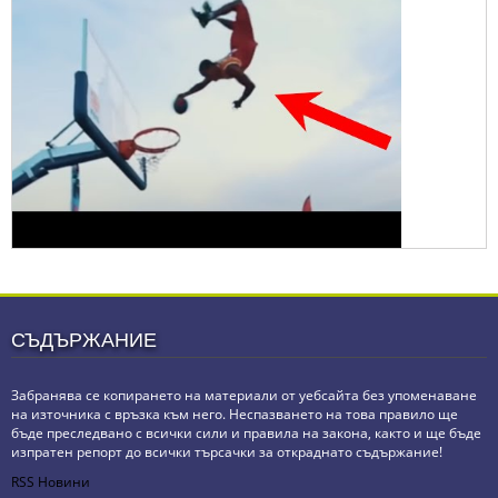
СЪДЪРЖАНИЕ
Забранява се копирането на материали от уебсайта без упоменаване
на източника с връзка към него. Неспазването на това правило ще
бъде преследвано с всички сили и правила на закона, както и ще бъде
изпратен репорт до всички търсачки за откраднато съдържание!
RSS Новини