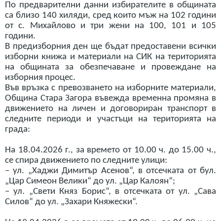
По предварителни данни избирателите в общината
са близо 140 хиляди, сред които мъж на 102 години
от с. Михайлово и три жени на 100, 101 и 105
години.
В предизборния ден ще бъдат предоставени всички
изборни книжа и материали на СИК на територията
на общината за обезпечаване и провеждане на
изборния процес.
Във връзка с превозването на изборните материали,
Община Стара Загора въвежда временна промяна в
движението на личен и договориран транспорт в
следните периоди и участъци на територията на
града:
На 18.04.2026 г., за времето от 10.00 ч. до 15.00 ч.,
се спира движението по следните улици:
– ул. „Хаджи Димитър Асенов“, в отсечката от бул.
„Цар Симеон Велики“ до ул. „Цар Калоян“;
– ул. „Свети Княз Борис“, в отсечката от ул. „Сава
Силов“ до ул. „Захари Княжески“.