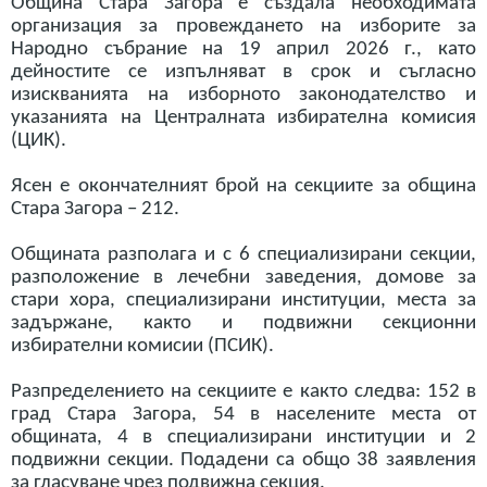
Община Стара Загора е създала необходимата
организация за провеждането на изборите за
Народно събрание на 19 април 2026 г., като
дейностите се изпълняват в срок и съгласно
изискванията на изборното законодателство и
указанията на Централната избирателна комисия
(ЦИК).
Ясен е окончателният брой на секциите за община
Стара Загора – 212.
Общината разполага и с 6 специализирани секции,
разположение в лечебни заведения, домове за
стари хора, специализирани институции, места за
задържане, както и подвижни секционни
избирателни комисии (ПСИК).
Разпределението на секциите е както следва: 152 в
град Стара Загора, 54 в населените места от
общината, 4 в специализирани институции и 2
подвижни секции. Подадени са общо 38 заявления
за гласуване чрез подвижна секция.