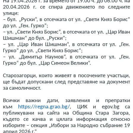
На 19.04.2026 г. за времето от 19.00 ч. до 06.00 ч. на
20.04.2026 г. се спира движението по следните
улици:
– бул. „Руски“, в отсечката от ул. „Свети Княз Борис“
до ул. „Ген. Гурко“;
– ул. „Свети Княз Борис“, в отсечката от ул. „Цар Иван
Шишман“ до бул. „Руски“;
– ул. „Цар Иван Шишман“, в отсечката от ул. „Ген.
Гурко“ до ул. „Свети Княз Борис“;
– ул. „Димитър Наумов“, в отсечката от ул. „Ген.
Гурко“ до бул. „Цар Симеон Велики“.
Старозагорци, които живеят в посочените участъци,
ще бъдат допускани след представяне на документ
за самоличност.
Всички важни дати, заявления и препратки
към
https://regna.grao.bg/
, ЦИК и egov.bg са
публикувани на сайта на Община Стара Загора,
където се качва и цялата информация относно
изборите – секция „Избори за Народно събрание 19
април 2026 г.“