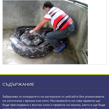
СЪДЪРЖАНИЕ
Забранява се копирането на материали от уебсайта без упоменаване
на източника с връзка към него. Неспазването на това правило ще
бъде преследвано с всички сили и правила на закона, както и ще бъде
изпратен репорт до всички търсачки за откраднато съдържание!