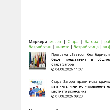
Маркери
месец
|
Стара
|
Загора
|
ра
безработни
|
нивото
|
безработица
|
за 
Програма „Заетост без бариери
беше представена в общин
Стара Загора
04.08.2026 11:07
Стара Загора прави нова крачк
към интелигентно управление н
местната икономика
07.08.2026 09:23