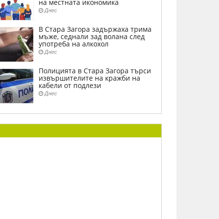
на местната икономика
Днес
В Стара Загора задържаха трима
мъже, седнали зад волана след
употреба на алкохол
Днес
Полицията в Стара Загора търси
извършителите на кражби на
кабели от подлези
Днес