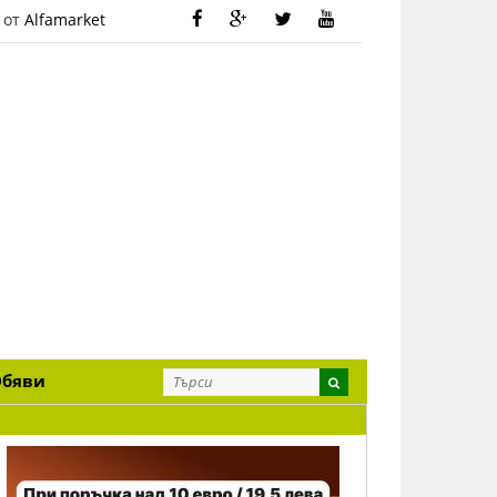
 от
Alfamarket
Обяви