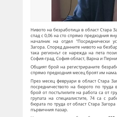
Нивото на безработица в област Стара З
спад с 0,06 на сто спрямо предходния я
началник на отдел "Посреднически у
Загора. Според данните нивото на безбар
така регионът се нарежда на пета поз
София-град, София-област, Варна и Перни
Общият брой на регистрираните безраб
спрямо предходния месец броят им намал
През месец февруари в област Стара За
посредничеството на бюрото по труда в
брой от постъпилите на работа са от гру
групата на специалистите, 74 са с ра
бюрата по труда от област Стара Загора
първичния пазар.