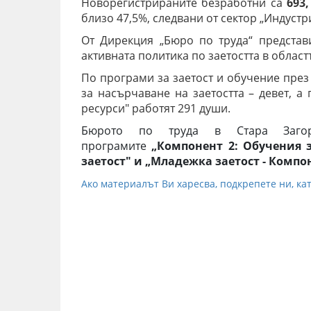
Новорегистрираните безработни са
693
близо 47,5%, следвани от сектор „Индустр
От Дирекция „Бюро по труда“ представ
активната политика по заетостта в област
По програми за заетост и обучение през
за насърчаване на заетостта – девет, а
ресурси" работят 291 души.
Бюрото по труда в Стара Заго
програмите
„Компонент 2: Обучения з
заетост" и „Младежка заетост - Компон
Ако материалът Ви харесва, подкрепете ни, кат