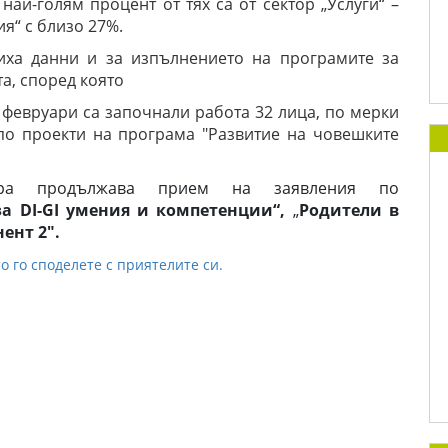
,
най-голям процент от тях са от сектор „Услуги“ –
ия“ с близо 27%.
иха данни и за изпълнението на програмите за
та, според която
 февруари са започнали работа 32 лица, по мерки
 по проекти на програма "Развитие на човешките
ра продължава прием на заявления по
а DI-GI умения и компетенции“,
„
Родители в
ент 2".
о го споделете с приятелите си.