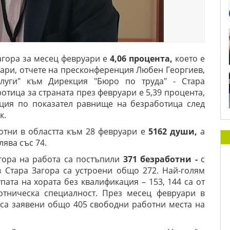
агора за месец февруари е
4,06 процента,
което е
нуари, отчете на пресконференция Любен Георгиев,
слуги" към Дирекция "Бюро по труда" - Стара
отица за страната през февруари е 5,39 процента,
иция по показател равнище на безработица след
к.
отни в областта към 28 февруари е
5162 души,
а
ява със 74.
гора на работа са постъпили
371 безработни -
с
 Стара Загора са устроени общо 272. Най-голям
пата на хората без квалификация – 153, 144 са от
ботническа специалност. През месец февруари в
 са заявени общо 405 свободни работни места на