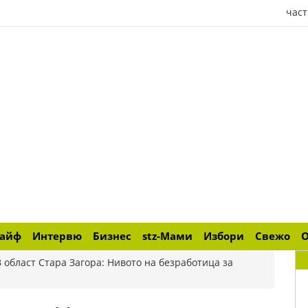
част
лайф
Интервю
Бизнес
stz-Мами
Избори
Свежо
В област Стара Загора: Нивото на безработица за