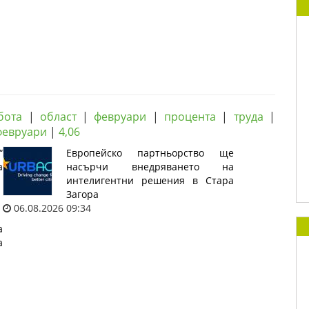
бота
|
област
|
февруари
|
процента
|
труда
|
февруари
|
4,06
“
Европейско партньорство ще
а
насърчи внедряването на
интелигентни решения в Стара
Загора
06.08.2026 09:34
а
а