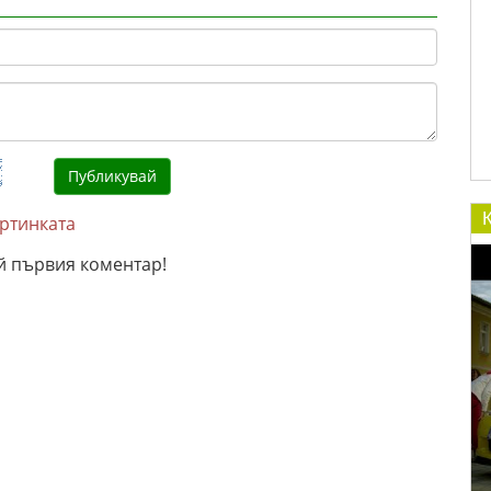
артинката
й първия коментар!