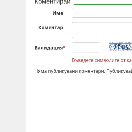
Коментирай
Име
Коментар
Валидация
*
Въведете символите от к
Няма публикувани коментари. Публикува