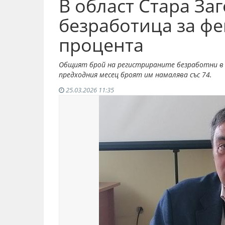
В област Стара За
безработица за фе
процента
Общият брой на регистрираните безработни в о
предходния месец броят им намалява със 74.
25.03.2026 11:35