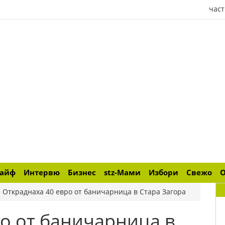
част
лайф
Интервю
Бизнес
stz-Мами
Избори
Свежо
>
Откраднаха 40 евро от баничарница в Стара Загора
о от баничарница в