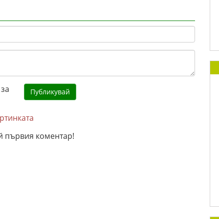
артинката
й първия коментар!