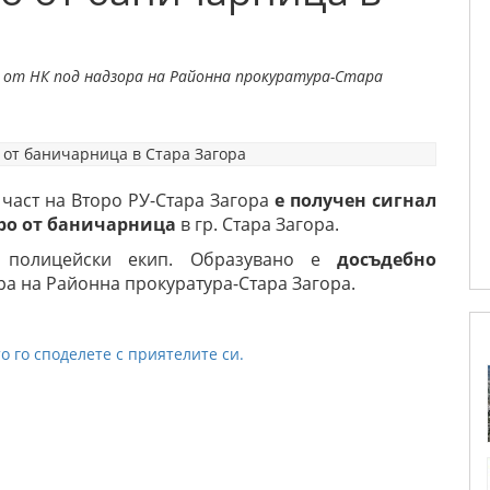
5 от НК под надзора на Районна прокуратура-Стара
 част на Второ РУ-Стара Загора
е получен сигнал
вро от баничарница
в гр. Стара Загора.
т полицейски екип. Образувано е
досъдебно
ра на Районна прокуратура-Стара Загора.
о го споделете с приятелите си.