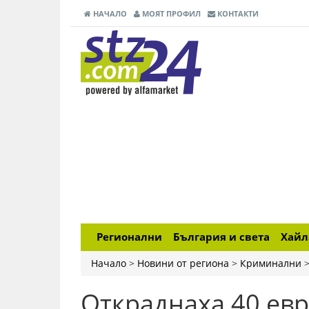
НАЧАЛО
МОЯТ ПРОФИЛ
КОНТАКТИ
Регионални
България и света
Хай
Начало
>
Новини от региона
>
Криминални
Откраднаха 40 евр