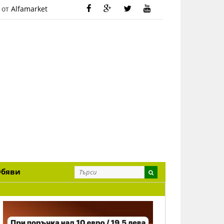
 от
Alfamarket
Обяви