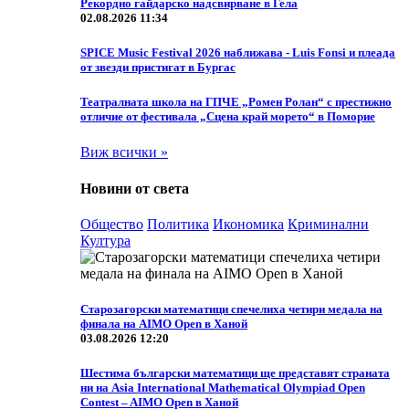
Рекордно гайдарско надсвирване в Гела
02.08.2026 11:34
SPICE Music Festival 2026 наближава - Luis Fonsi и плеада
от звезди пристигат в Бургас
Театралната школа на ГПЧЕ „Ромен Ролан“ с престижно
отличие от фестивала „Сцена край морето“ в Поморие
Виж всички »
Новини от света
Общество
Политика
Икономика
Криминални
Култура
Старозагорски математици спечелиха четири медала на
финала на AIMO Open в Ханой
03.08.2026 12:20
Шестима български математици ще представят страната
ни на Asia International Mathematical Olympiad Open
Contest – AIMO Open в Ханой