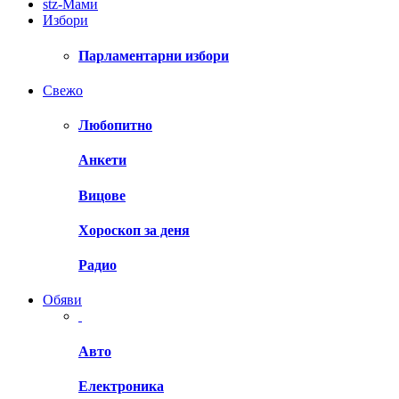
stz-Мами
Избори
Парламентарни избори
Свежо
Любопитно
Анкети
Вицове
Хороскоп за деня
Радио
Обяви
Авто
Електроника