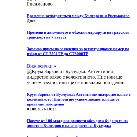
Временно затварят пътя между Българене и Рисиманово
Днес
Промени в движението и обходни маршрути на градския
транспорт на 7 август
Започва прием на заявления за регистрационен номер по
избор от СТ 7501ТР до СТ8000ТР
Виж всички »
Крум Зарков от Бузлуджа: Автентично лидерство вляво е
колективното. Ние или ще успеем заедно, или ще се
провалим поотделно
01.08.2026 18:25
Повече от 100 млади социалисти обсъдиха бъдещето на
лявото в България в навечерието на Бузлуджа