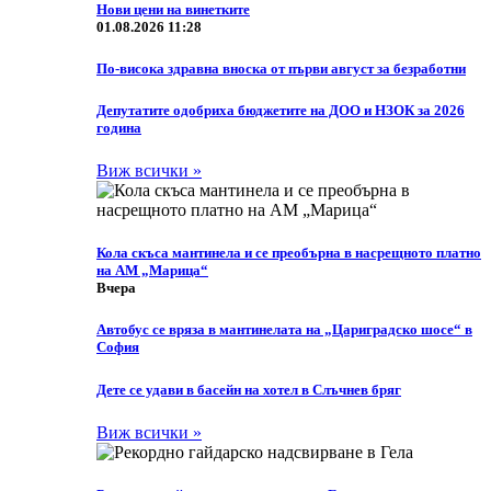
Нови цени на винетките
01.08.2026 11:28
По-висока здравна вноска от първи август за безработни
Депутатите одобриха бюджетите на ДОО и НЗОК за 2026
година
Виж всички »
Кола скъса мантинела и се преобърна в насрещното платно
на АМ „Марица“
Вчера
Автобус се вряза в мантинелата на „Цариградско шосе“ в
София
Дете се удави в басейн на хотел в Слъчнев бряг
Виж всички »