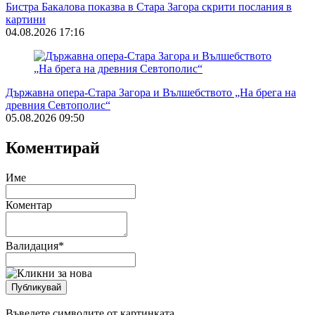
Бистра Бакалова показва в Стара Загора скрити послания в
картини
04.08.2026 17:16
Държавна опера-Стара Загора и Вълшебството „На брега на
древния Севтополис“
05.08.2026 09:50
Коментирай
Име
Коментар
Валидация
*
Въведете символите от картинката