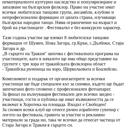
нематериалното културно наследство и популяризиране и
запазване на българския фолклор.
Право на участие имат
всички любителски танцови групи, ансамбли, клубове и
непрофесионални формации от цялата страна, изучаващи
български народни танци. Няма ограничение на възраст и
брой на участниците . Фестивалът е без конкурсен характер.
Тази година участие ще вземат 8
любителски танцови
формации от Шумен, Нова Загора, гр.Крън, с.Дълбоки, Стара
Загора и др.
„В сърцето на Тракия" започва с фестивалната програма на
участниците, като в началото ще има общо представяне на
групите с три хора от тракийската фолклорна област
-
Тракийска ръченица на хоро, Щеркольовата и Боалийско.
Комплимент и подарък от организаторите за всички
участници ще бъде специален кът за снимки, където ще бъдат
запечатани фото спомени с професионален фотоапарат.
За финал на вълнуващия фестивален ден всички заедно -
участници, гости и публика ще имат възможността да се
включат в Хоротека на площада. Входът е Свободен!
За спомен всеки клуб ще отнесе ръчно изработен сувенир с
логото на фестивала, грамота за участие и рекламни
материали за града ни, така че всички да отнесат частица от
Стара Загора и Тракия в сърцето си.