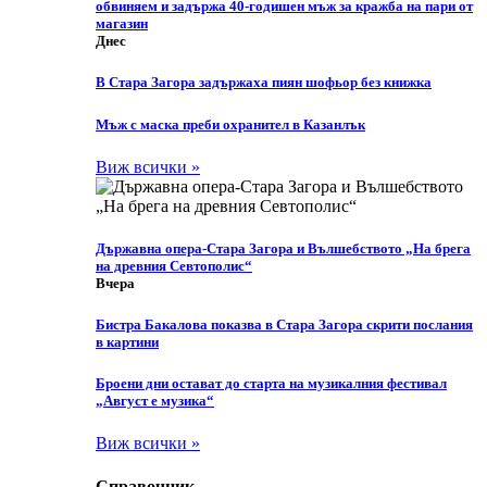
обвиняем и задържа 40-годишен мъж за кражба на пари от
магазин
Днес
В Стара Загора задържаха пиян шофьор без книжка
Мъж с маска преби охранител в Казанлък
Виж всички »
Държавна опера-Стара Загора и Вълшебството „На брега
на древния Севтополис“
Вчера
Бистра Бакалова показва в Стара Загора скрити послания
в картини
Броени дни остават до старта на музикалния фестивал
„Август е музика“
Виж всички »
Справочник