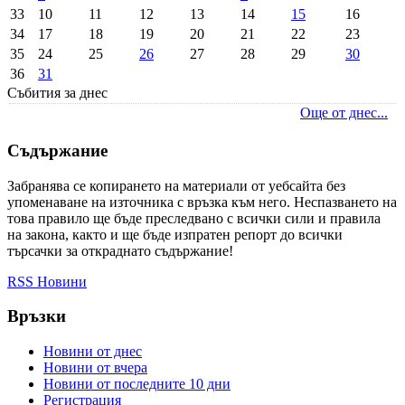
33
10
11
12
13
14
15
16
34
17
18
19
20
21
22
23
35
24
25
26
27
28
29
30
36
31
Събития за днес
Още от днес...
Съдържание
Забранява се копирането на материали от уебсайта без
упоменаване на източника с връзка към него. Неспазването на
това правило ще бъде преследвано с всички сили и правила
на закона, както и ще бъде изпратен репорт до всички
търсачки за откраднато съдържание!
RSS Новини
Връзки
Новини от днес
Новини от вчера
Новини от последните 10 дни
Регистрация