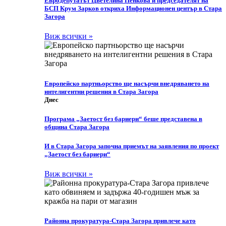
Eвродепутатът Цветелина Пенкова и председателят на
БСП Крум Зарков откриха Информационен център в Стара
Загора
Виж всички »
Европейско партньорство ще насърчи внедряването на
интелигентни решения в Стара Загора
Днес
Програма „Заетост без бариери“ беше представена в
община Стара Загора
И в Стара Загора започна приемът на заявления по проект
„Заетост без бариери“
Виж всички »
Районна прокуратура-Стара Загора привлече като