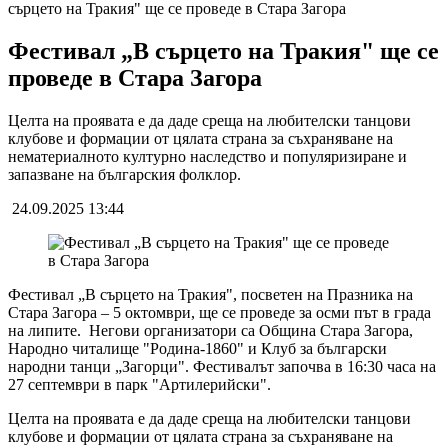
сърцето на Тракия" ще се проведе в Стара Загора
Фестивал „В сърцето на Тракия" ще се
проведе в Стара Загора
Целта на проявата e да даде среща на любителски танцови
клубове и формации от цялата страна за съхраняване на
нематериалното културно наследство и популяризиране и
запазване на българския фолклор.
24.09.2025 13:44
Фестивал „В сърцето на Тракия", посветен на Празника на
Стара Загора – 5 октомври, ще се проведе за осми път в града
на липите.
Негови организатори са Община Стара Загора,
Народно читалище "Родина-1860" и Клуб за български
народни танци „Загорци". Фестивалът започва в 16:30 часа на
27 септември в парк "Артилерийски".
Целта на проявата
e
да
даде среща на любителски танцови
клубове и формации от цялата страна за съхраняване на