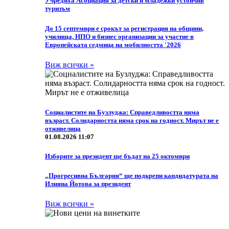
Учредиха Асоциация за детски и младежки устойчив
туризъм
До 15 септември е срокът за регистрация на общини,
училища, НПО и бизнес организации за участие в
Европейската седмица на мобилността '2026
Виж всички »
Социалистите на Бузлуджа: Справедливостта няма
възраст. Солидарността няма срок на годност. Мирът не е
отживелица
01.08.2026 11:07
Изборите за президент ще бъдат на 25 октомври
„Прогресивна България“ ще подкрепи кандидатурата на
Илияна Йотова за президент
Виж всички »