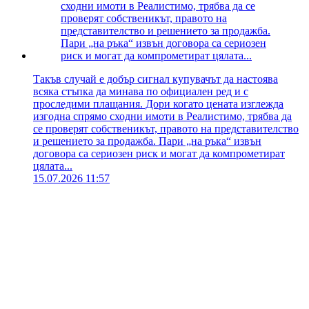
Такъв случай е добър сигнал купувачът да настоява
всяка стъпка да минава по официален ред и с
проследими плащания. Дори когато цената изглежда
изгодна спрямо сходни имоти в Реалистимо, трябва да
се проверят собственикът, правото на представителство
и решението за продажба. Пари „на ръка“ извън
договора са сериозен риск и могат да компрометират
цялата...
15.07.2026 11:57