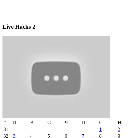
Live Hacks 2
#
П
В
С
Ч
П
С
Н
31
1
2
32
3
4
5
6
7
8
9