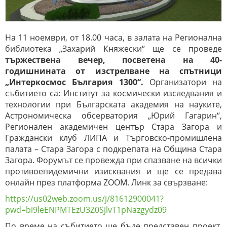
На 11 ноември, от 18.00 часа, в залата на Регионална
библиотека „Захарий Княжески“ ще се проведе
тържествена вечер, посветена на 40-
годишнината от изстрелване на спътници
„Интеркосмос България 1300“.
Организатори на
събитието са: Институт за космически изследвания и
технологии при Българската академия на науките,
Астрономическа обсерватория „Юрий Гагарин“,
Регионален академичен център Стара Загора и
Граждански клуб ЛИПА и Търговско-промишлена
палата – Стара Загора с подкрепата на Община Стара
Загора. Форумът се провежда при спазване на всички
противоепидемични изисквания и ще се предава
онлайн през платформа ZOOM. Линк за свързване:
https://us02web.zoom.us/j/81612900041?
pwd=bi9leENPMTEzU3Z0SjlvT1pNazgydz09
По време на събитието ще бъде представен проект,