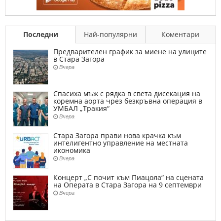
Последни
Най-популярни
Коментари
Предварителен график за миене на улиците
в Стара Загора
Вчера
Спасиха мъж с рядка в света дисекация на
коремна аорта чрез безкръвна операция в
УМБАЛ „Тракия“
Вчера
Стара Загора прави нова крачка към
интелигентно управление на местната
икономика
Вчера
Концерт „С почит към Пиацола“ на сцената
на Операта в Стара Загора на 9 септември
Вчера