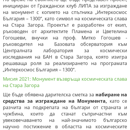
иницииран от Граждански клуб ЛИПА за изграждане
на монумент с копието на спътника „Интеркосмос
България – 1300“, като символ на космическата слава
на Стара Загора. Проектът е разработен от екип,
ръководен от архитектите Пламена и Цветелина
Гогошеви, внучки на проф. Митко Гогошев -
ръководител на Базовата обсерватория към
Централната лаборатория за космически
изследвания на БАН в Стара Загора, която изигра
решаваща роля за реализирането на програмата
„Интеркосмос България – 1300“.
Мисия 2021: Монумент възвръща космическата слава
на Стара Загора
Ще бъде обявена дарителска сметка за
набиране на
средства за изграждане на Монумента,
като се
разчита на подкрепата на българи от страната и
чужбина, които да станат съпричастни към
увековечаването на най-значимото българско
научно постижение в областта на космическите