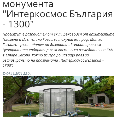
монумента
"Интеркосмос България
- 1300"
Проектът е разработен от екип, ръководен от архитектите
Пламена и Цветелина Гогошеви, внучки на проф. Митко
Гогошев - ръководител на Базовата обсерватория към
Централната лаборатория за космически изследвания на БАН
в Стара Загора, която изигра решаваща роля за
реализирането на програмата „Интеркосмос България –
1300“.
04.11.2021 22:04