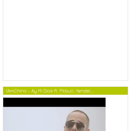
IAmChino - Ay Mi Dios ft. Pitbull, Yandel,...