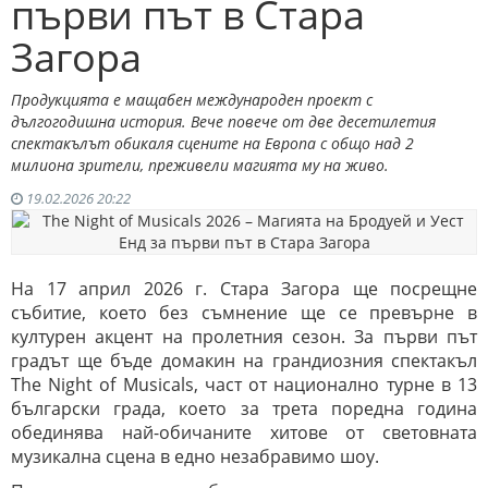
първи път в Стара
Загора
Продукцията е мащабен международен проект с
дългогодишна история. Вече повече от две десетилетия
спектакълът обикаля сцените на Европа с общо над 2
милиона зрители, преживели магията му на живо.
19.02.2026 20:22
На 17 април 2026 г. Стара Загора ще посрещне
събитие, което без съмнение ще се превърне в
културен акцент на пролетния сезон. За първи път
градът ще бъде домакин на грандиозния спектакъл
The Night of Musicals, част от национално турне в 13
български града, което за трета поредна година
обединява най-обичаните хитове от световната
музикална сцена в едно незабравимо шоу.