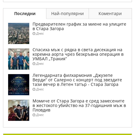
Последни
Най-популярни
Коментари
Предварителен график за миене на улиците
в Стара Загора
Днес
Спасиха мъж с рядка в света дисекация на
коремна аорта чрез безкръвна операция в
УМБАЛ „Тракия“
Днес
Легендарната филхармония „Джузепе
Верди“ от Салерно с концерт под звездите
тази вечер в Летен татър - Стара Загора
Днес
Момиче от Стара Загора е сред замесените
в жестокото убийство на 37-годишния мъж в
Пловдив
Днес