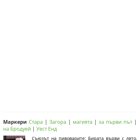
Маркери
Стара
|
Загора
|
магията
|
за първи път
|
на Бродуей
|
Уест Енд
Съюзът на пивоварите: Бирата върви с лято,