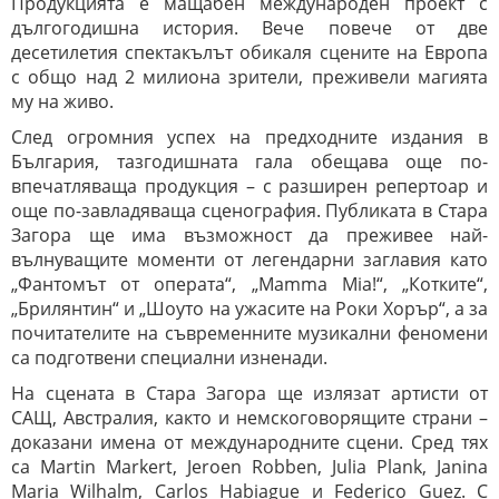
Продукцията е мащабен международен проект с
дългогодишна история. Вече повече от две
десетилетия спектакълът обикаля сцените на Европа
с общо над 2 милиона зрители, преживели магията
му на живо.
След огромния успех на предходните издания в
България, тазгодишната гала обещава още по-
впечатляваща продукция – с разширен репертоар и
още по-завладяваща сценография. Публиката в Стара
Загора ще има възможност да преживее най-
вълнуващите моменти от легендарни заглавия като
„Фантомът от операта“, „Mamma Mia!“, „Котките“,
„Брилянтин“ и „Шоуто на ужасите на Роки Хорър“, а за
почитателите на съвременните музикални феномени
са подготвени специални изненади.
На сцената в Стара Загора ще излязат артисти от
САЩ, Австралия, както и немскоговорящите страни –
доказани имена от международните сцени. Сред тях
са Martin Markert, Jeroen Robben, Julia Plank, Janina
Maria Wilhalm, Carlos Habiague и Federico Guez. С