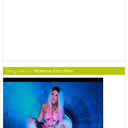
Gery-Nikol - Момиче Като Мен