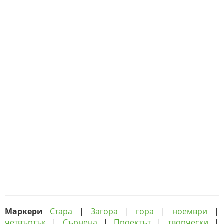
Маркери
Стара
|
Загора
|
гора
|
ноември
|
четвъртък
|
Сърнена
|
Проектът
|
творчески
|