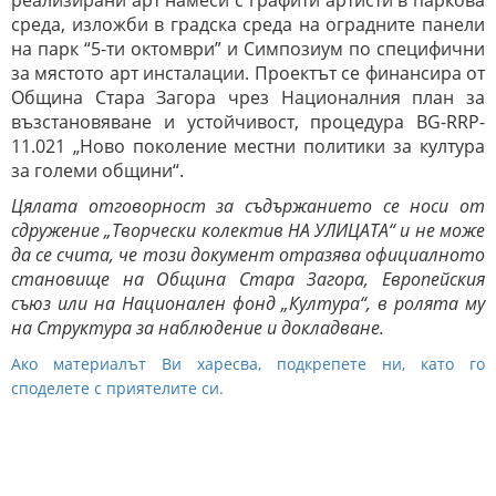
реализирани арт намеси с графити артисти в паркова
среда, изложби в градска среда на оградните панели
на парк “5-ти октомври” и Симпозиум по специфични
за мястото арт инсталации. Проектът се финансира от
Община Стара Загора чрез Националния план за
възстановяване и устойчивост, процедура BG-RRP-
11.021 „Ново поколение местни политики за култура
за големи общини“.
Цялата отговорност за съдържанието се носи от
сдружение „Творчески колектив НА УЛИЦАТА“ и не може
да се счита, че този документ отразява официалното
становище на Община Стара Загора, Европейския
съюз или на Национален фонд „Култура“, в ролята му
на Структура за наблюдение и докладване.
Ако материалът Ви харесва, подкрепете ни, като го
споделете с приятелите си.