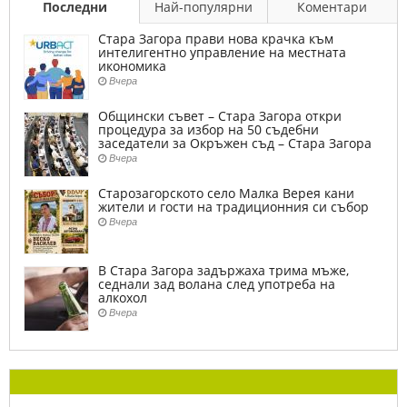
Последни
Най-популярни
Коментари
Стара Загора прави нова крачка към
интелигентно управление на местната
икономика
Вчера
Общински съвет – Стара Загора откри
процедура за избор на 50 съдебни
заседатели за Окръжен съд – Стара Загора
Вчера
Старозагорското село Малка Верея кани
жители и гости на традиционния си събор
Вчера
В Стара Загора задържаха трима мъже,
седнали зад волана след употреба на
алкохол
Вчера