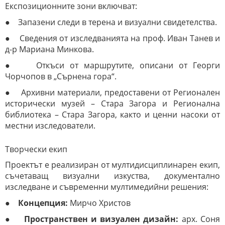
Експозиционните зони включват:
● Запазени следи в терена и визуални свидетелства.
● Сведения от изследванията на проф. Иван Танев и
д-р Мариана Минкова.
● Откъси от маршрутите, описани от Георги
Чорчопов в „Сърнена гора“.
● Архивни материали, предоставени от Регионален
исторически музей – Стара Загора и Регионална
библиотека – Стара Загора, както и ценни насоки от
местни изследователи.
Творчески екип
Проектът е реализиран от мултидисциплинарен екип,
съчетаващ визуални изкуства, документално
изследване и съвременни мултимедийни решения:
●
Концепция:
Мирчо Христов
●
Пространствен и визуален дизайн:
арх. Соня