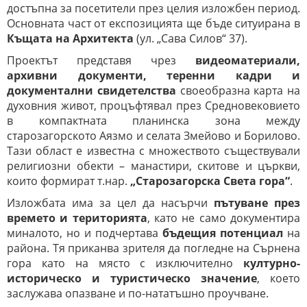
достъпна за посетители през целия изложбен период.
Основната част от експозицията ще бъде ситуирана в
Къщата на Архитекта
(ул. „Сава Силов“ 37).
Проектът представя чрез
видеоматериали,
архивни документи, теренни кадри и
документални свидетелства
своеобразна карта на
духовния живот, процъфтявал през Средновековието
в компактната планинска зона между
старозагорското Аязмо и селата Змейово и Борилово.
Тази област е известна с множеството съществували
религиозни обекти – манастири, скитове и църкви,
които формират т.нар.
„Старозагорска Света гора“
.
Изложбата има за цел да насърчи
пътуване през
времето и територията
, като не само документира
миналото, но и подчертава
бъдещия потенциал
на
района. Тя приканва зрителя да погледне на Сърнена
гора като на място с изключително
културно-
историческо и туристическо значение
, което
заслужава опазване и по-нататъшно проучване.