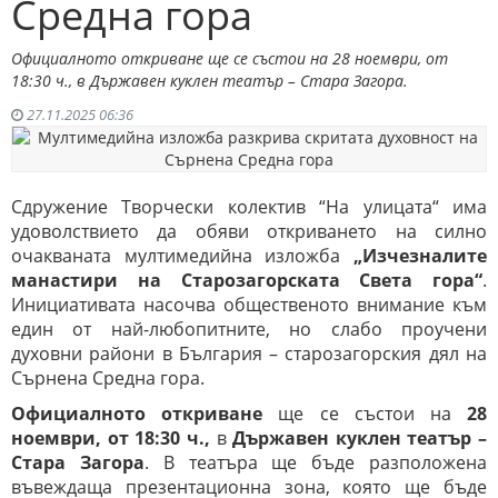
Средна гора
Официалното откриване ще се състои на 28 ноември, от
18:30 ч., в Държавен куклен театър – Стара Загора.
27.11.2025 06:36
Сдружение Творчески колектив “На улицата“ има
удоволствието да обяви откриването на силно
очакваната мултимедийна изложба
„Изчезналите
манастири на Старозагорската Света гора“
.
Инициативата насочва общественото внимание към
един от най-любопитните, но слабо проучени
духовни райони в България – старозагорския дял на
Сърнена Средна гора.
Официалното откриване
ще се състои на
28
ноември, от 18:30 ч.,
в
Държавен куклен театър –
Стара Загора
. В театъра ще бъде разположена
въвеждаща презентационна зона, която ще бъде