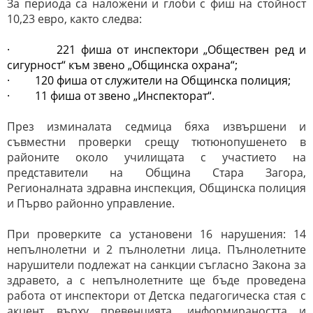
За периода са наложени и глоби с фиш на стойност
10,23 евро, както следва:
·
221 фиша от инспектори „Обществен ред и
сигурност“ към звено „Общинска охрана“;
·
120 фиша от служители на Общинска полиция;
·
11 фиша от звено „Инспекторат“.
През изминалата седмица бяха извършени и
съвместни проверки срещу тютюнопушенето в
районите около училищата с участието на
представители на Община Стара Загора,
Регионалната здравна инспекция, Общинска полиция
и Първо районно управление.
При проверките са установени 16 нарушения: 14
непълнолетни и 2 пълнолетни лица. Пълнолетните
нарушители подлежат на санкции съгласно Закона за
здравето, а с непълнолетните ще бъде проведена
работа от инспектори от Детска педагогическа стая с
акцент върху превенцията, информираността и