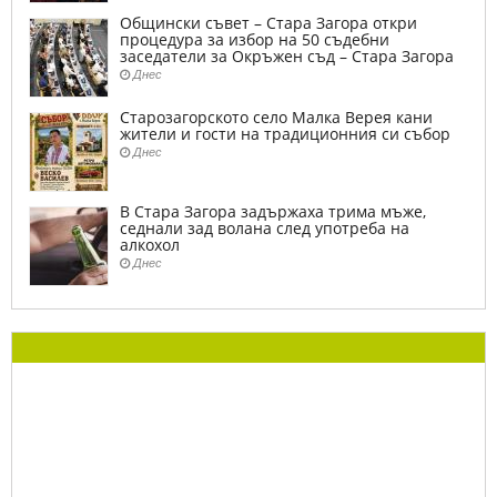
Общински съвет – Стара Загора откри
процедура за избор на 50 съдебни
заседатели за Окръжен съд – Стара Загора
Днес
Старозагорското село Малка Верея кани
жители и гости на традиционния си събор
Днес
В Стара Загора задържаха трима мъже,
седнали зад волана след употреба на
алкохол
Днес