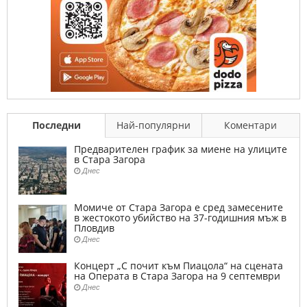
Последни
Най-популярни
Коментари
Предварителен график за миене на улиците
в Стара Загора
Днес
Момиче от Стара Загора е сред замесените
в жестокото убийство на 37-годишния мъж в
Пловдив
Днес
Концерт „С почит към Пиацола“ на сцената
на Операта в Стара Загора на 9 септември
Днес