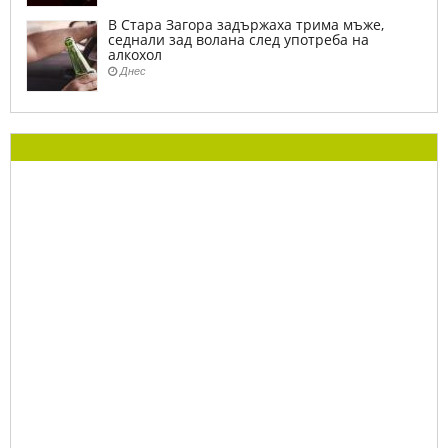
В Стара Загора задържаха трима мъже,
седнали зад волана след употреба на
алкохол
Днес