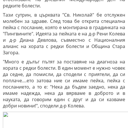
редките болести.
Тази сутрин, в църквата "Св. Николай" бе отслужен
молебен за здраве. След това бе открита специална
пейка с послание, която е монтирана в градинката на
"Пингвините".
Идеята за пейката е на д-р Рени Колева
и д-р Диана Девлова, съвместно с Националния
алианс на хората с редки болести и Община Стара
Загора.
"Много е дълъг пътят за поставяне на диагноза на
хората с редки болести. В един момент е нужно човек
да седне, да помисли, да сподели с приятели, да си
поплаче....ето затова ние си имаме пейка, пейка с
посланието, а то е: "Нека да бъдем заедно, нека да
имаме надежда, нека да вярваме в доброто и в
науката, да говорим един с друг и да си казваме
добри новини!", сподели д-р Колева.