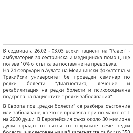
В седмицата 26.02 - 03.03 всеки пациент на “Радея” -
амбулатория за сестринска и медицинска помощ, ще
ползва 10% отстъпка за поставяне на превръзка.
На 24 февруари в Аулата на Медицински факултет към
Тракийски университет бе проведен семинар по
редки болести "Диагностика, лечение и
рехабилитация на редки болести и психосоциална
подкрепа на пациентите с редки заболявания".
В Европа под „редки болести“ се разбира състояние
или заболяване, което се проявява при по-малко от 1
на 2000 души. В Европейския съюз около 30 милиона
души страдат от някоя от откритите вече редки
болести, а в световен мащаб засегнатите са близо 350