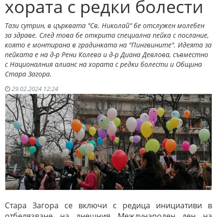
хората с редки болести
Тази сутрин, в църквата "Св. Николай" бе отслужен молебен
за здраве. След това бе открита специална пейка с послание,
която е монтирана в градинката на "Пингвините". Идеята за
пейката е на д-р Рени Колева и д-р Диана Девлова, съвместно
с Националния алианс на хората с редки болести и Община
Стара Загора.
29.02.2024 12:24
Стара Загора се включи с редица инициативи в
отбелязване на днешния Международен ден на