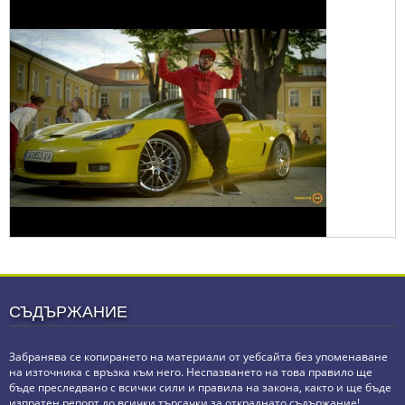
СЪДЪРЖАНИЕ
Забранява се копирането на материали от уебсайта без упоменаване
на източника с връзка към него. Неспазването на това правило ще
бъде преследвано с всички сили и правила на закона, както и ще бъде
изпратен репорт до всички търсачки за откраднато съдържание!