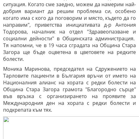
ситуация. Когато сме заедно, можем да намерим най-
добрия вариант да решим проблема си, особено
когато има с кого да поговорим и място, където да го
направим", приветства инициативата д-р Антония
Тодорова, началник на отдел "Здравеопазване и
социални дейности" в Общинската администрация.
Тя напомни, че в
19 часа сградата на Община Стара
Загора ще бъде оцветена в цветовете на редките
болести.
Моника Маринова, председател на Сдружението на
Тарловите пациенти в България връчи от името на
Националния алианс на хората с редки болести на
Община Стара Загора грамота "Благородно сърце"
във връзка с организирането на проявите за
Международния ден на хората с редки болести и
подкрепата към тях.