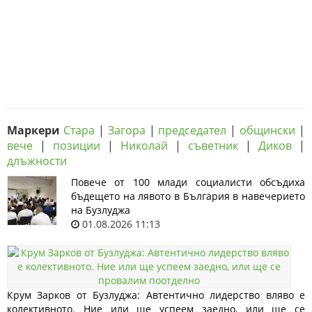
Маркери
Стара
|
Загора
|
председател
|
общински
|
вече
|
позиции
|
Николай
|
съветник
|
Диков
|
длъжности
Повече от 100 млади социалисти обсъдиха
бъдещето на лявото в България в навечерието
на Бузлуджа
01.08.2026 11:13
Крум Зарков от Бузлуджа: Автентично лидерство вляво е
колективното. Ние или ще успеем заедно, или ще се