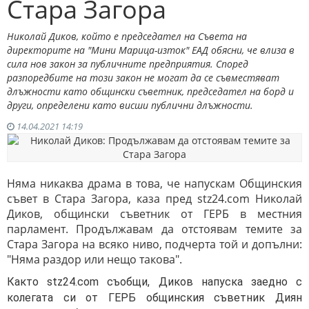
Стара Загора
Николай Диков, който е председател на Съвета на
директорите на "Мини Марица-изток" ЕАД обясни, че влиза в
сила нов закон за публичните предприятия. Според
разпоредбите на този закон не могат да се съвместяват
длъжности като общински съветник, председател на борд и
други, определени като висши публични длъжности.
14.04.2021 14:19
Няма никаква драма в това, че напускам Общинския
съвет в Стара Загора, каза пред stz24.com Николай
Диков, общински съветник от ГЕРБ в местния
парламент.
Продължавам да отстоявам темите за
Стара Загора на всяко ниво, подчерта той и допълни:
"Няма раздор или нещо такова".
Както stz24.com съобщи, Диков напуска заедно с
колегата си от ГЕРБ общинския съветник Диян