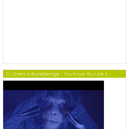
DJ Snake & AlunaGeorge - You Know You Like It...