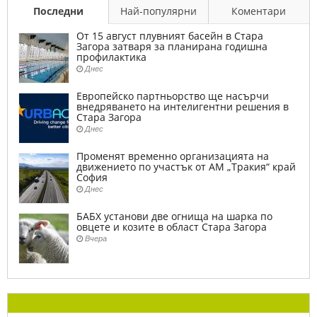
Последни
Най-популярни
Коментари
От 15 август плувният басейн в Стара
Загора затваря за планирана годишна
профилактика
Днес
Европейско партньорство ще насърчи
внедряването на интелигентни решения в
Стара Загора
Днес
Променят временно организацията на
движението по участък от АМ „Тракия“ край
София
Днес
БАБХ установи две огнища на шарка по
овцете и козите в област Стара Загора
Вчера