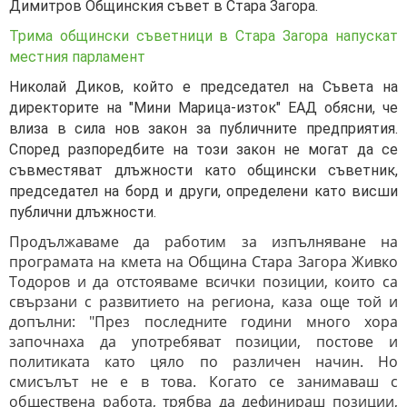
Димитров Общинския съвет в Стара Загора.
Трима общински съветници в Стара Загора напускат
местния парламент
Николай Диков, който е председател на Съвета на
директорите на "Мини Марица-изток" ЕАД обясни, че
влиза в сила нов закон за публичните предприятия.
Според разпоредбите на този закон не могат да се
съвместяват длъжности като общински съветник,
председател на борд и други, определени като висши
публични длъжности.
Продължаваме да работим за изпълняване на
програмата на кмета на Община Стара Загора Живко
Тодоров и да отстояваме всички позиции, които са
свързани с развитието на региона, каза още той и
допълни: "
През последните години много хора
започнаха да употребяват позиции, постове и
политиката като цяло по различен начин. Но
смисълът не е в това. Когато се занимаваш с
обществена работа, трябва да дефинираш позиции,