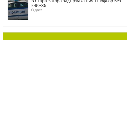
В Стара Загора задържаха пиян шофьор без
книжка
Днес