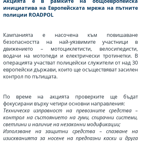
Акцията е в рамките на общоевропейска
инициатива на Европейската мрежа на пътните
полиции ROADPOL
Кампанията е насочена към повишаване
безопасността на най-уязвимите участници в
движението – мотоциклетисти, велосипедисти,
водачи на мотопеди и електрически тротинетки. В
операцията участват полицейски служители от над 30
европейски държави, които ще осъществяват засилен
контрол по пътищата.
По време на акцията проверките ще бъдат
фокусирани върху четири основни направления:
Техническа изправност на превозните средства –
контрол на състоянието на гуми, спирачни системи,
светлини и наличие на незаконни модификации;
Използване на защитни средства – спазване на
изискванията за носене на предпазни каски и друга