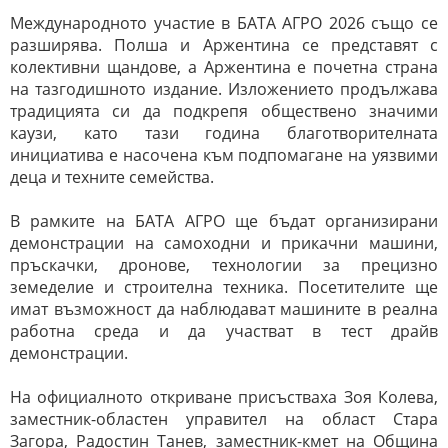
Международното участие в БАТА АГРО 2026 също се
разширява. Полша и Аржентина се представят с
колективни щандове, а Аржентина е почетна страна
на тазгодишното издание. Изложението продължава
традицията си да подкрепя обществено значими
каузи, като тази година благотворителната
инициатива е насочена към подпомагане на уязвими
деца и техните семейства.
В рамките на БАТА АГРО ще бъдат организирани
демонстрации на самоходни и прикачни машини,
пръскачки, дронове, технологии за прецизно
земеделие и строителна техника. Посетителите ще
имат възможност да наблюдават машините в реална
работна среда и да участват в тест драйв
демонстрации.
На официалното откриване присъстваха Зоя Колева,
заместник-областен управител на област Стара
Загора, Радостин Танев, заместник-кмет на Община