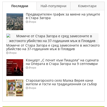
Последни
Най-популярни
Коментари
Предварителен график за миене на улиците
в Стара Загора
Вчера
Момиче от Стара Загора е сред замесените в жестокото
убийство на 37-годишния мъж в Пловдив
Вчера
Концерт „С почит към Пиацола“ на сцената
на Операта в Стара Загора на 9 септември
Вчера
Старозагорското село Малка Верея кани
жители и гости на традиционния си събор
Вчера