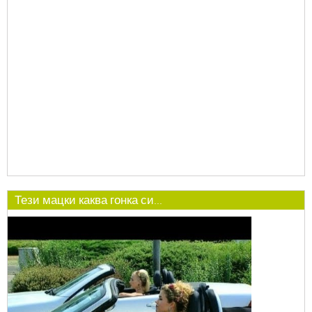
Тези мацки каква гонка си...