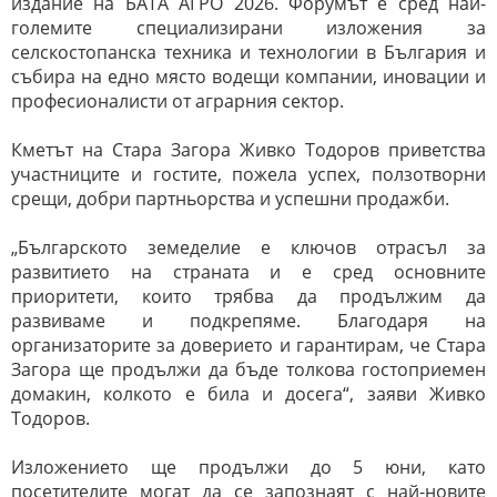
издание на БАТА АГРО 2026. Форумът е сред най-
големите специализирани изложения за
селскостопанска техника и технологии в България и
събира на едно място водещи компании, иновации и
професионалисти от аграрния сектор.
Кметът на Стара Загора Живко Тодоров приветства
участниците и гостите, пожела успех, ползотворни
срещи, добри партньорства и успешни продажби.
„Българското земеделие е ключов отрасъл за
развитието на страната и е сред основните
приоритети, които трябва да продължим да
развиваме и подкрепяме. Благодаря на
организаторите за доверието и гарантирам, че Стара
Загора ще продължи да бъде толкова гостоприемен
домакин, колкото е била и досега“, заяви Живко
Тодоров.
Изложението ще продължи до 5 юни, като
посетителите могат да се запознаят с най-новите