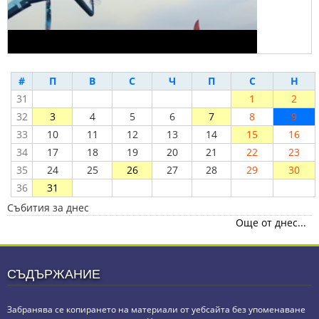
#
П
В
С
Ч
П
С
Н
31
1
2
32
3
4
5
6
7
8
9
33
10
11
12
13
14
15
16
34
17
18
19
20
21
22
23
35
24
25
26
27
28
29
30
36
31
Събития за днес
Още от днес...
СЪДЪРЖАНИЕ
Забранява се копирането на материали от уебсайта без упоменаване