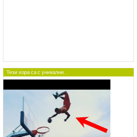
Тези хора са с уникални...