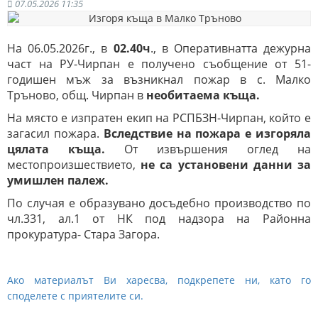
07.05.2026 11:35
На 06.05.2026г., в
02.40ч
., в Оперативнатта дежурна
част на РУ-Чирпан e получено съобщение от 51-
годишен мъж за възникнал пожар в с. Малко
Тръново, общ. Чирпан в
необитаема къща.
На място е изпратен екип на РСПБЗН-Чирпан, който е
загасил пожара.
Вследствие на пожара е изгоряла
цялата къща.
От извършения оглед на
местопроизшествието,
не са установени данни за
умишлен палеж.
По случая е образувано досъдебно производство по
чл.331, ал.1 от НК под надзора на Районна
прокуратура- Стара Загора.
Ако материалът Ви харесва, подкрепете ни, като го
споделете с приятелите си.