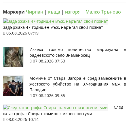
Маркери
Чирпан
|
къща
|
изгоря
|
Малко Тръново
Задържаха 47-годишен мъж, наръгал свой познат
05.08.2026 07:19
Иззеха голямо количество марихуана в
радневското село Знаменосец
07.08.2026 07:53
Момиче от Стара Загора е сред замесените в
жестокото убийство на 37-годишния мъж в
Пловдив
07.08.2026 09:55
След
катастрофа: Спират камион с износени гуми
08.08.2026 10:14