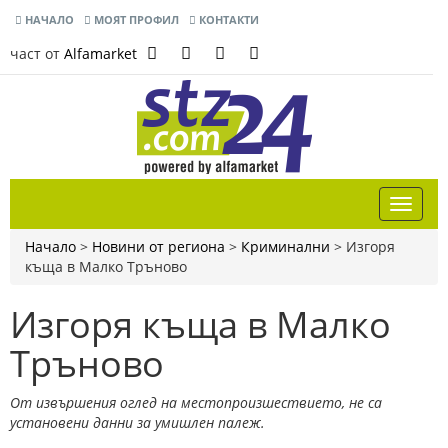
НАЧАЛО
МОЯТ ПРОФИЛ
КОНТАКТИ
част от
Alfamarket
Начало
>
Новини от региона
>
Криминални
>
Изгоря
къща в Малко Тръново
Изгоря къща в Малко
Тръново
От извършения оглед на местопроизшествието, не са
установени данни за умишлен палеж.