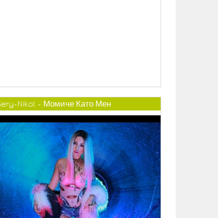
Gery-Nikol - Момиче Като Мен