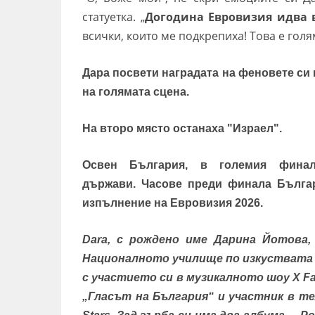
статуетка. „
Догодина Евровизия идва 
всички, които ме подкрепиха! Това е голя
Дара посвети наградата на феновете си 
на голямата сцена.
На второ място останаха "Израел".
Освен България, в големия фина
държави.
Часове преди финала
Бълга
изпълнение на Евровизия 2026.
Dara, с рождено име Дарина Йотова,
Националното училище по изкуствата „
с участието си в музикалното шоу X Fa
„Гласът на България“ и участник в те