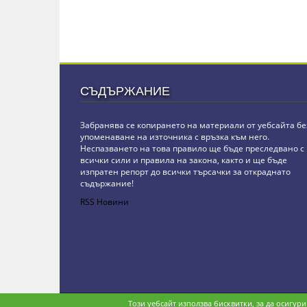
СЪДЪРЖАНИЕ
Забранява се копирането на материали от уебсайта бе
упоменаване на източника с връзка към него.
Неспазването на това правило ще бъде преследвано с
всички сили и правила на закона, както и ще бъде
изпратен репорт до всички търсачки за откраднато
съдържание!
RSS Новини
Copyright © stz24.com. Developed by
BPage CMS
.
Този уебсайт използва бисквитки, за да осигур