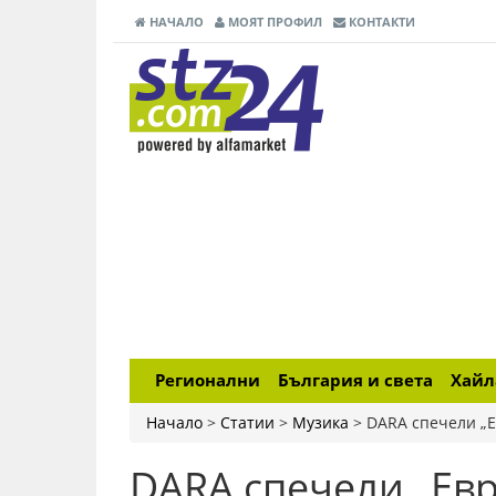
НАЧАЛО
МОЯТ ПРОФИЛ
КОНТАКТИ
Регионални
България и света
Хай
Начало
>
Статии
>
Музика
>
DARA спечели „Е
DARA спечели „Евр