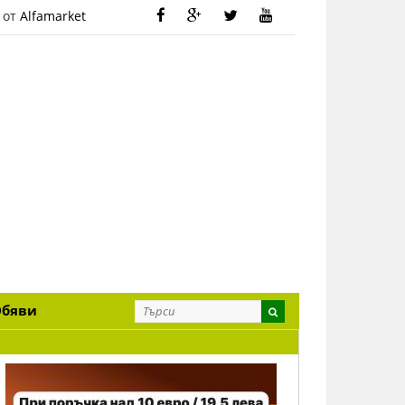
 от
Alfamarket
Обяви