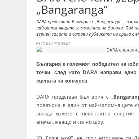
„Bangaranga“
DARA представи България с „Bangaranga“ – изпъл
най-запомнящите се моменти на финала. Под ном
взриви залата и остави публиката на крака с 
17.05.2026 09:02
България е големият победител на юбил
точки, след като DARA направи едно
сцената на конкурса.
DARA представи България с „
Bangaran
превърна в един от най-запомнящите с
звезда излезе с невероятна енергия,
впечатляващо и силно шоу.
"О, Боже мой“, не скри емоциите си Д