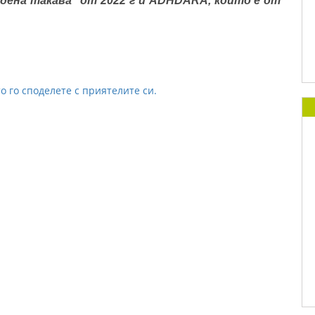
Родена такава“ от 2022 г и ADHDARA, който е от
о го споделете с приятелите си.