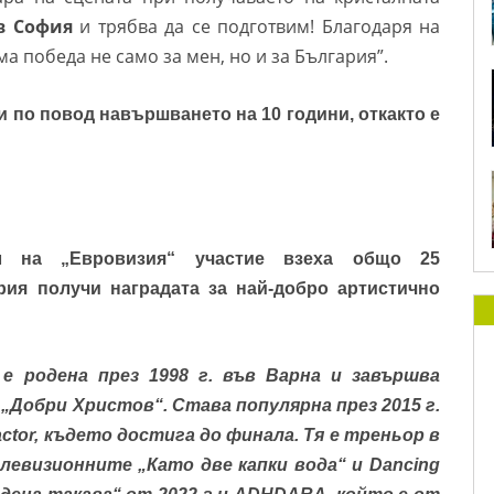
в София
и трябва да се подготвим! Благодаря на
ма победа не само за мен, но и за България”.
и по повод навършването на 10 години, откакто е
л на „Евровизия“ участие взеха общо 25
рия получи наградата
за най-добро артистично
 е родена през 1998 г. във Варна и завършва
Добри Христов“. Става популярна през 2015 г.
ctor, където достига до финала. Тя е треньор в
левизионните „Като две капки вода“ и Dancing