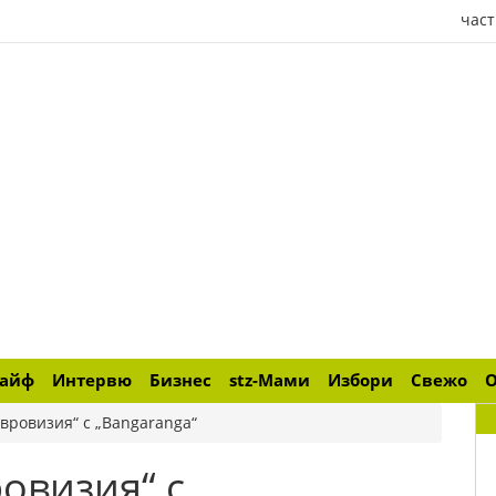
част
лайф
Интервю
Бизнес
stz-Мами
Избори
Свежо
вровизия“ с „Bangaranga“
овизия“ с