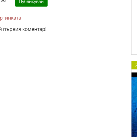
артинката
й първия коментар!