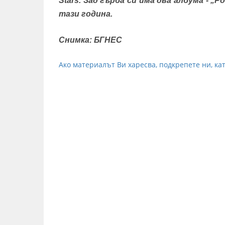
Stars. Зад гърба си има два албума - „
тази година.
Снимка: БГНЕС
Ако материалът Ви харесва, подкрепете ни, кат