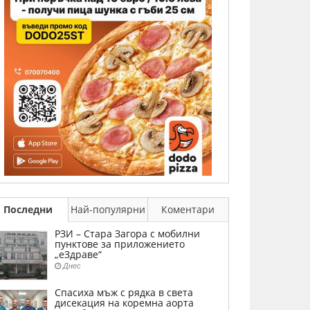
Последни
Най-популярни
Коментари
РЗИ – Стара Загора с мобилни
пунктове за приложението
„еЗдраве“
Днес
Спасиха мъж с рядка в света
дисекация на коремна аорта