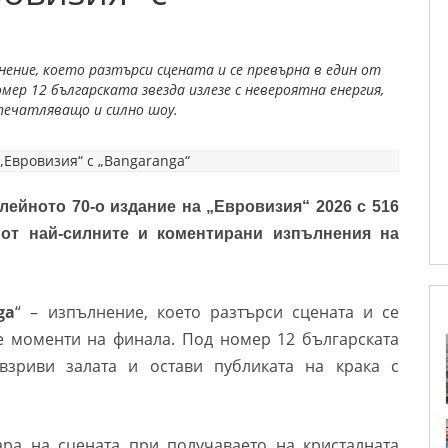
нение, което разтърси сцената и се превърна в един от
ер 12 българската звезда излезе с невероятна енергия,
впечатляващо и силно шоу.
ейното 70-о издание на „Евровизия“ 2026 с 516
 от най-силните и коментирани изпълнения на
ga
“ – изпълнение, което разтърси сцената и се
е моменти на финала. Под номер 12 българската
 взриви залата и остави публиката на крака с
ара на сцената при получаваето на кристалната