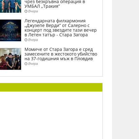
чрез безкръвна операция в
УМБАЛ „Тракия“
Вчера
Легендарната филхармония
„Джузепе Верди“ от Салерно с
концерт под звездите тази вечер
в Летен татър - Стара Загора
Вчера
Момиче от Стара Загора е сред
замесените в жестокото убийство
на 37-годишния мъж в Пловдив
Вчера