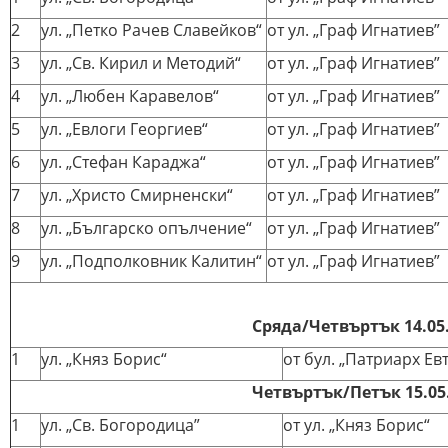
2
ул. „Петко Рачев Славейков“
от ул. „Граф Игнатиев”
3
ул. „Св. Кирил и Методий“
от ул. „Граф Игнатиев”
4
ул. „Любен Каравелов“
от ул. „Граф Игнатиев”
5
ул. „Евлоги Георгиев“
от ул. „Граф Игнатиев”
6
ул. „Стефан Караджа“
от ул. „Граф Игнатиев”
7
ул. „Христо Смирненски“
от ул. „Граф Игнатиев”
8
ул. „Българско опълчение“
от ул. „Граф Игнатиев”
9
ул. „Подполковник Калитин“
от ул. „Граф Игнатиев”
Сряда/Четвъртък 14.05.
1
ул. „Княз Борис“
от бул. „Патриарх Ев
Четвъртък/Петък 15.05.
1
ул. „Св. Богородица”
от ул. „Княз Борис“