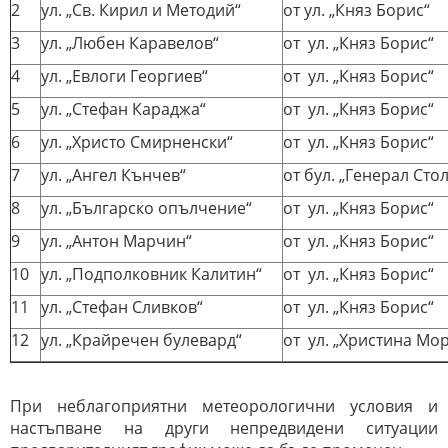
2
ул. „Св. Кирил и Методий“
от ул. „Княз Борис“
3
ул. „Любен Каравелов“
от ул. „Княз Борис“
4
ул. „Евлоги Георгиев“
от ул. „Княз Борис“
5
ул. „Стефан Караджа“
от ул. „Княз Борис“
6
ул. „Христо Смирненски“
от ул. „Княз Борис“
7
ул. „Ангел Кънчев“
от бул. „Генерал Сто
8
ул. „Българско опълчение“
от ул. „Княз Борис“
9
ул. „Антон Марчин“
от ул. „Княз Борис“
10
ул. „Подполковник Калитин“
от ул. „Княз Борис“
11
ул. „Стефан Сливков“
от ул. „Княз Борис“
12
ул. „Крайречен булевард“
от ул. „Христина Мо
При неблагоприятни метеорологични условия и
настъпване на други непредвидени ситуации