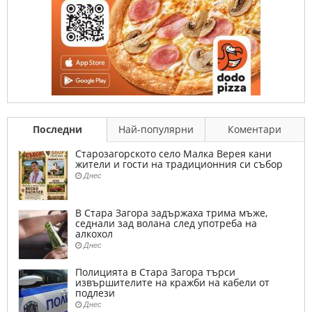
Последни
Най-популярни
Коментари
Старозагорското село Малка Верея кани
жители и гости на традиционния си събор
Днес
В Стара Загора задържаха трима мъже,
седнали зад волана след употреба на
алкохол
Днес
Полицията в Стара Загора търси
извършителите на кражби на кабели от
подлези
Днес