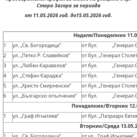
Стара Загора за периода
от
11
.
05
.202
6
год. до1
5
.
05
.202
6
год.
Неделя/Понеделник
11
.
0
1
ул. „Св. Богородица”
от бул. „Генерал С
2
ул. „Петко Р. Славейков”
от бул. „Генерал Столе
3
ул. „Любен Каравелов”
от бул. „Генерал С
4
ул. „Стефан Караджа”
от бул. „Генерал С
5
ул. „Христо Смирненски”
от бул. „Генерал Столе
6
ул. „Българско опълчение”
от бул. „Генерал С
Понеделник/Вторник 12.0
1
ул. „Граф Игнатиев”
от бул. „Патриарх Евт
Вторник/Сряда 13.05.2
1
ул. „Св. Богородица”
от ул. „Граф Игнатиев”