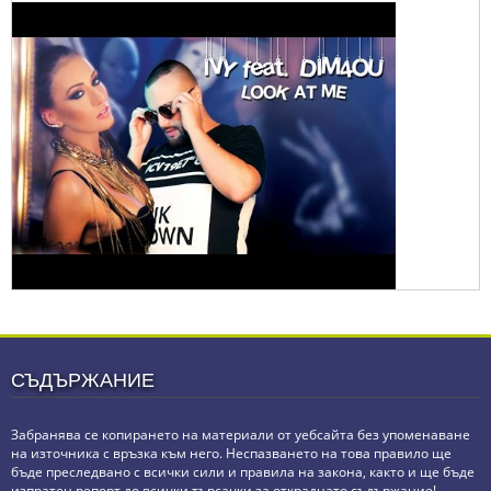
СЪДЪРЖАНИЕ
Забранява се копирането на материали от уебсайта без упоменаване
на източника с връзка към него. Неспазването на това правило ще
бъде преследвано с всички сили и правила на закона, както и ще бъде
изпратен репорт до всички търсачки за откраднато съдържание!