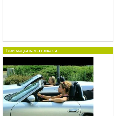
Тези мацки каква гонка си...