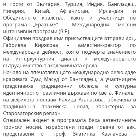
и гости от България, Турция, Индия, Бангладеш,
Нигерия, Китай, Афганистан, Ирландия и
Обединеното кралство, както и участници по
програма „Еразъм+" - Международни смесени
интензивни програми (BIP).
Официален поздрав към присъстващите отправи доц.
Габриела Кирякова – заместник-ректор по
международна дейност, която подчерта значението
на интеркултурния диалог и международното
сътрудничество в академичната среда.
Начало на впечатляващото международно ревю даде
красивата Суад Масуд от Бангладеш, а участниците
представиха традиционни облекла и културна
идентичност от различни държави по света. Финалът
на дефилето постави Ралица Атанасова, облечена в
традиционна тракийска носия, характерна за
Старозагорския регион.
Специален акцент в програмата бяха автентичните
тронски носии, изработени преди повече от век,
представени от проф. Златинка Казлачева –