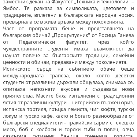
заместник-декан на Факултет „Техника и технологии" –
Ямбол. Тя разказа за символиката, цветовете и
традициите, вплетени в българската народна носия,
превърнала се в жива връзка между поколенията.
Част от програмата беше и представянето на
българския обичай „Прощъпулник" от Росица Ганева
от Педагогически факултет, чрез който
чуждестранните студенти имаха възможност да
научат повече за българските традиции, семейни
ценности и обичаи, предавани между поколенията.
Истинското сърце на събитието обаче беше
международната трапеза, около която десетки
студенти от различни държави общуваха, снимаха се,
опитваха непознати вкусове и създаваха нови
приятелства. Масите бяха изпълнени с традиционни
ястия от различни култури – нигерийски пържен ориз,
испанска тортиля, гръцка гемиста, чиг кюфте, турски
локум и турско кафе, както и богато разнообразие от
български специалитети – тракийски сарми с телешко
месо, боб с колбаси и горски гъби в гювеч, овча
саздърма, тутманик, баница, триеница, кописта,