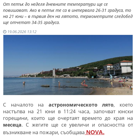
От петък до неделя дневните температури ще се
повишават. Ако в петък те са в интервала 26-31 градуса, то
на 21 юни – в първия ден на лятото, термометрите следобед
ще отчетат 34-35 градуса.
19.06.2026 13:12
С началото на
астрономическото лято
, което
настъпва на 21 юни в 11:24 часа, започват юнски
горещини, които ще очертаят времето до края на
месеца
. С жегите ще се увеличи и опасността от
възникване на пожари, съобщава
NOVA.