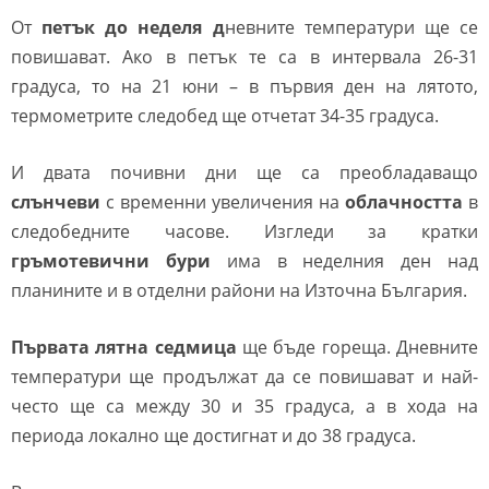
От
петък до неделя д
невните температури ще се
повишават. Ако в петък те са в интервала 26-31
градуса, то на 21 юни – в първия ден на лятото,
термометрите следобед ще отчетат 34-35 градуса.
И двата почивни дни ще са преобладаващо
слънчеви
с временни увеличения на
облачността
в
следобедните часове. Изгледи за кратки
гръмотевични бури
има в неделния ден над
планините и в отделни райони на Източна България.
Първата лятна седмица
ще бъде гореща. Дневните
температури ще продължат да се повишават и най-
често ще са между 30 и 35 градуса, а в хода на
периода локално ще достигнат и до 38 градуса.