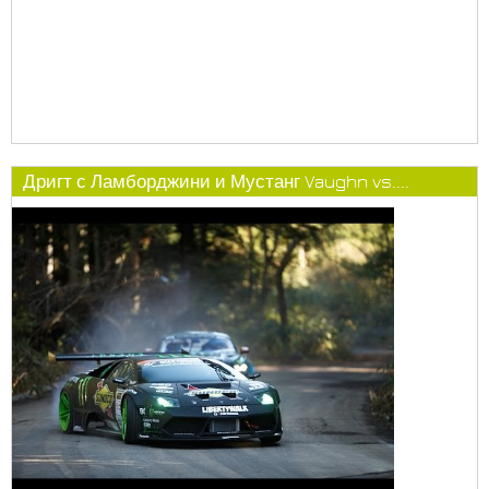
Дригт с Ламборджини и Мустанг Vaughn vs....