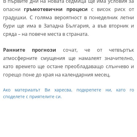
В първите дни на новата седмица ще има условия за
опасни
гръмотевични процеси
с висок риск от
градушки. С голяма вероятност в понеделник летни
бури ще има в Западна България, а във вторник и
сряда – на повече места в страната.
Ранните прогнози
сочат, че от четвъртък
атмосферните смущения ще намалеят значително,
като времето ще остане преобладаващо слънчево и
горещо поне до края на календарния месец.
Ако материалът Ви харесва, подкрепете ни, като го
споделете с приятелите си.