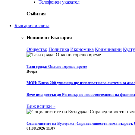
Телефонен указател
Събития
България и света
Новини от България
Общество
Политика
Икономика
Криминални
Култу
Тази сряда: Опасно горещо време
Вчера
МОН: Близо 200 училища ще използват нова система за анал
Вече има достъп до Регистър по несъстоятелност на физичес
Виж всички »
Социалистите на Бузлуджа: Справедливостта няма възраст. 
01.08.2026 11:07