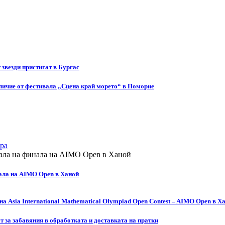
т звезди пристигат в Бургас
ичие от фестивала „Сцена край морето“ в Поморие
ра
ала на AIMO Open в Ханой
а Asia International Mathematical Olympiad Open Contest – AIMO Open в Х
за забавяния в обработката и доставката на пратки