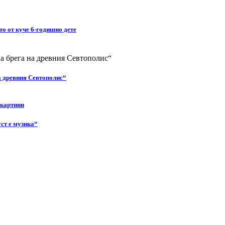
то от куче 6-годишно дете
а древния Севтополис“
 картини
ст е музика“