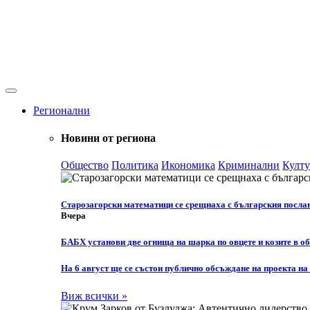
Регионални
Новини от региона
Общество
Политика
Икономика
Криминални
Култу
Старозагорски математици се срещнаха с българския посла
Вчера
БАБХ установи две огнища на шарка по овцете и козите в о
На 6 август ще се състои публично обсъждане на проекта н
Виж всички »