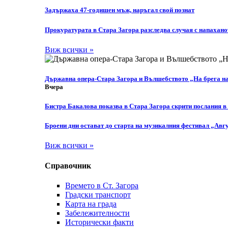
Задържаха 47-годишен мъж, наръгал свой познат
Прокуратурата в Стара Загора разследва случая с напахано
Виж всички »
Държавна опера-Стара Загора и Вълшебството „На брега н
Вчера
Бистра Бакалова показва в Стара Загора скрити послания в
Броени дни остават до старта на музикалния фестивал „Авгу
Виж всички »
Справочник
Времето в Ст. Загора
Градски транспорт
Карта на града
Забележителности
Исторически факти