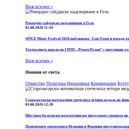
Виж всички »
Рекордно гайдарско надсвирване в Гела
02.08.2026 11:34
SPICE Music Festival 2026 наближава - Luis Fonsi и плеада о
Театралната школа на ГПЧЕ „Ромен Ролан“ с престижно отл
Виж всички »
Новини от света
Общество
Политика
Икономика
Криминални
Култу
Старозагорски математици спечелиха четири медала на фин
03.08.2026 12:20
Шестима български математици ще представят страната ни н
Пощенските оператори в Испания и Франция предупреждават 