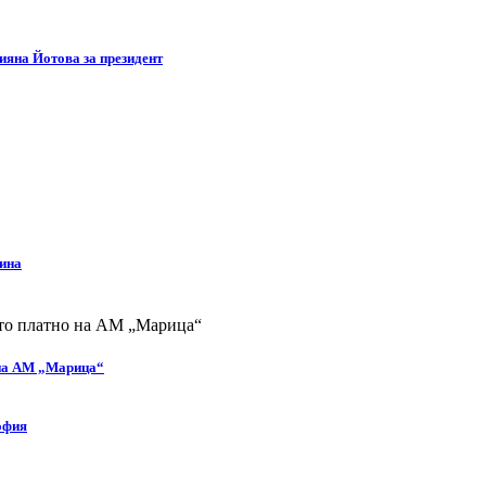
яна Йотова за президент
дина
 на АМ „Марица“
офия