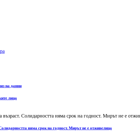
ра
из на данни
ките лица
Солидарността няма срок на годност. Мирът не е отживелица