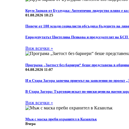
Крум Зарков от Бузлуджа: Автентично лидерство вляво е кол
01.08.2026 18:25
Повече от 100 млади социалисти обсъдиха бъдещето на ляво
Eвродепутатът Цветелина Пенкова и председателят на БСП
Виж всички »
Програма „Заетост без бариери“ беше представена в общин
04.08.2026 11:07
И в Стара Загора започна приемът на заявления по проект „
В Стара Загора: Търговци искат по-ниски цени на наеми зар
Виж всички »
Мъж с маска преби охранител в Казанлък
Вчера