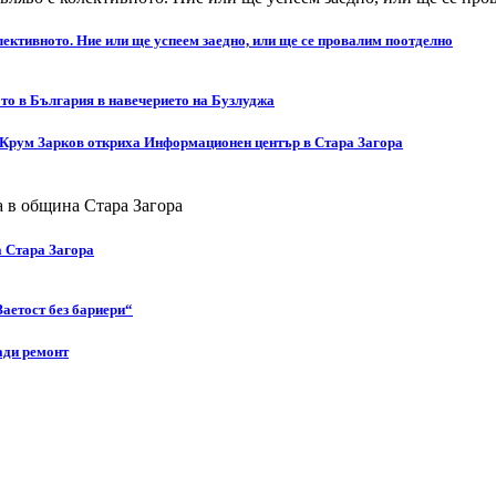
ективното. Ние или ще успеем заедно, или ще се провалим поотделно
то в България в навечерието на Бузлуджа
 Крум Зарков откриха Информационен център в Стара Загора
а Стара Загора
Заетост без бариери“
ади ремонт