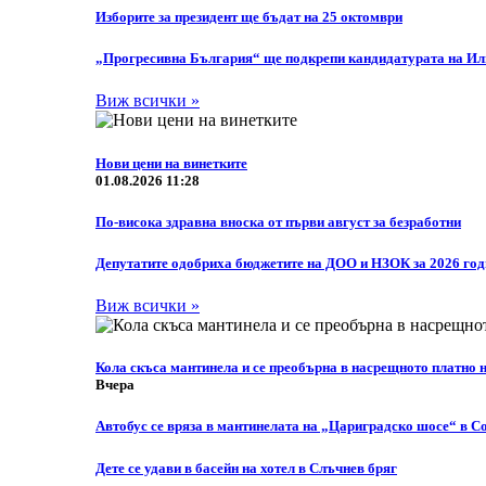
Изборите за президент ще бъдат на 25 октомври
„Прогресивна България“ ще подкрепи кандидатурата на Или
Виж всички »
Нови цени на винетките
01.08.2026 11:28
По-висока здравна вноска от първи август за безработни
Депутатите одобриха бюджетите на ДОО и НЗОК за 2026 го
Виж всички »
Кола скъса мантинела и се преобърна в насрещното платно
Вчера
Автобус се вряза в мантинелата на „Цариградско шосе“ в С
Дете се удави в басейн на хотел в Слъчнев бряг