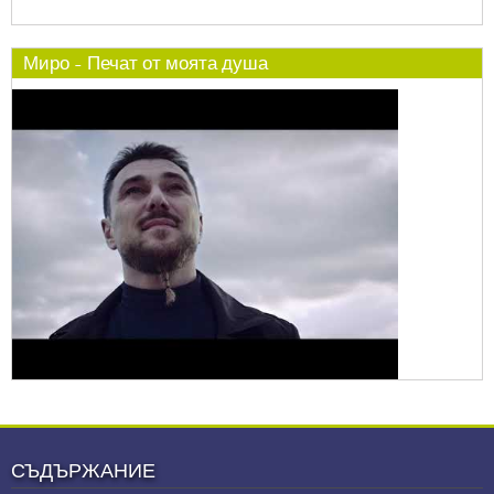
Миро - Печат от моята душа
СЪДЪРЖАНИЕ