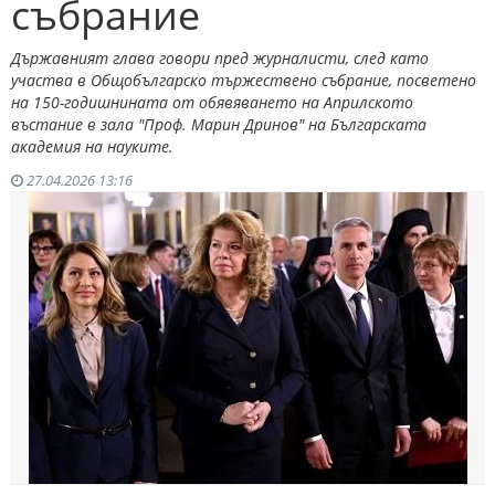
събрание
Държавният глава говори пред журналисти, след като
участва в Общобългарско тържествено събрание, посветено
на 150-годишнината от обявяването на Априлското
въстание в зала "Проф. Марин Дринов" на Българската
академия на науките.
27.04.2026 13:16