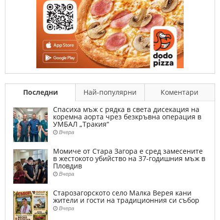
Последни
Най-популярни
Коментари
Спасиха мъж с рядка в света дисекация на
коремна аорта чрез безкръвна операция в
УМБАЛ „Тракия“
Вчера
Момиче от Стара Загора е сред замесените
в жестокото убийство на 37-годишния мъж в
Пловдив
Вчера
Старозагорското село Малка Верея кани
жители и гости на традиционния си събор
Вчера