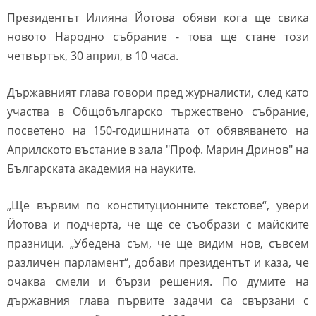
Президентът
Илияна Йотова обяви кога ще свика
новото Народно събрание
- това ще стане този
четвъртък, 30 април, в 10 часа.
Държавният глава говори пред журналисти, след като
участва в Общобългарско тържествено събрание,
посветено на 150-годишнината от обявяването на
Априлското въстание в зала "Проф. Марин Дринов" на
Българската академия на науките.
„Ще вървим по конституционните текстове“, увери
Йотова и подчерта, че ще се съобрази с майските
празници. „Убедена съм, че ще видим нов, съвсем
различен парламент“, добави президентът и каза, че
очаква смели и бързи решения. По думите на
държавния глава първите задачи са свързани с