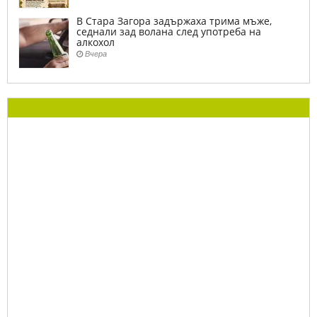
В Стара Загора задържаха трима мъже,
седнали зад волана след употреба на
алкохол
Вчера