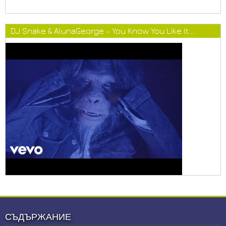
DJ Snake & AlunaGeorge - You Know You Like It...
СЪДЪРЖАНИЕ