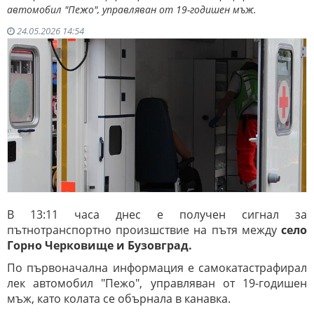
автомобил "Пежо", управляван от 19-годишен мъж.
24.05.2026 14:54
В 13:11 часа днес е получен сигнал за
пътнотранспортно произшствие на пътя между
село
Горно Черковище и Бузовград.
По първоначална информация е самокатастрафирал
лек автомобил "Пежо", управляван от 19-годишен
мъж, като колата се обърнала в канавка.