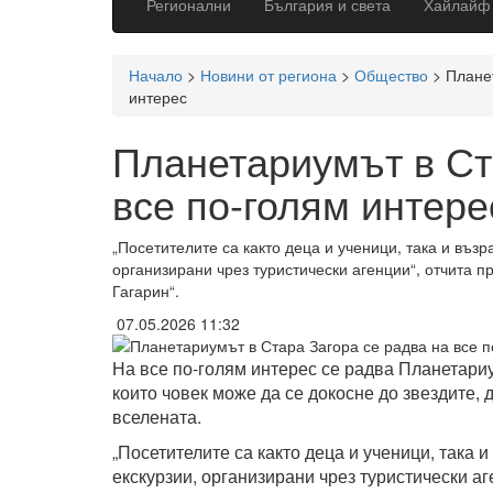
Регионални
България и света
Хайлайф
Начало
>
Новини от региона
>
Общество
>
Плане
интерес
Планетариумът в Ст
все по-голям интере
„Посетителите са както деца и ученици, така и възра
организирани чрез туристически агенции“, отчита 
Гагарин“.
07.05.2026 11:32
На все по-голям интерес се радва Планетариу
които човек може да се докосне до звездите, 
вселената.
„Посетителите са както деца и ученици, така и
екскурзии, организирани чрез туристически аг