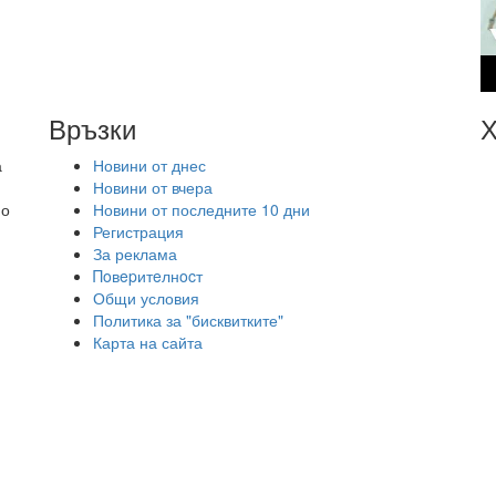
Връзки
Х
а
Новини от днес
Новини от вчера
но
Новини от последните 10 дни
Регистрация
За реклама
Πoвepитeлнocт
Общи условия
Политика за "бисквитките"
Карта на сайта