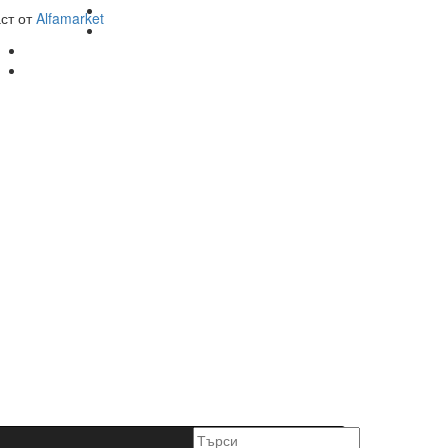
аст от
Alfamarket