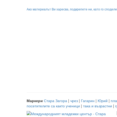
Ако материалът Ви харесва, подкрепете ни, като го споделе
Маркери
Стара Загора
|
чрез
|
Гагарин
|
Юрий
|
пла
посетителите са както ученици
|
така и възрастни
|
г