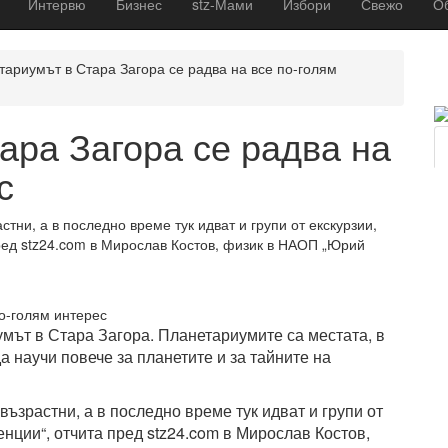
Интервю
Бизнес
stz-Мами
Избори
Свежо
О
тариумът в Стара Загора се радва на все по-голям
ара Загора се радва на
с
стни, а в последно време тук идват и групи от екскурзии,
пред stz24.com в Мирослав Костов, физик в НАОП „Юрий
мът в Стара Загора. Планетариумите са местата, в
да научи повече за планетите и за тайните на
 възрастни, а в последно време тук идват и групи от
енции“, отчита пред stz24.com в Мирослав Костов,