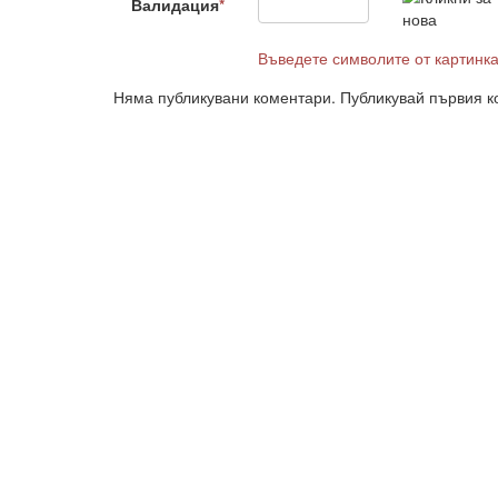
Валидация
*
Въведете символите от картинк
Няма публикувани коментари. Публикувай първия к