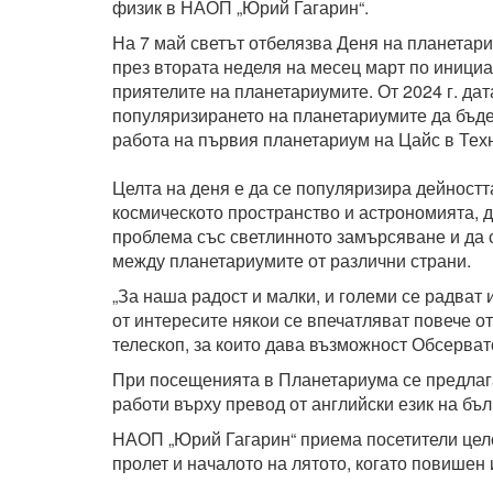
физик в НАОП „Юрий Гагарин“.
На 7 май светът отбелязва Деня на планетари
през втората неделя на месец март по инициа
приятелите на планетариумите. От 2024 г. дат
популяризирането на планетариумите да бъде
работа на първия планетариум на Цайс в Тех
Целта на деня е да се популяризира дейностт
космическото пространство и астрономията, 
проблема със светлинното замърсяване и да
между планетариумите от различни страни.
„За наша радост и малки, и големи се радват
от интересите някои се впечатляват повече о
телескоп, за които дава възможност Обсерват
При посещенията в Планетариума се предлаг
работи върху превод от английски език на бъ
НАОП „Юрий Гагарин“ приема посетители цело
пролет и началото на лятото, когато повишен