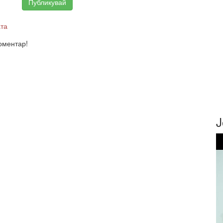
ата
оментар!
J