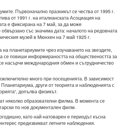
умите. Първоначално празникът се чества от 1995 г.
тива от 1991 г. на италианската Асоциация на
ата е фиксирана на 7 май, за да може
 обвързано със значима дата: началото на редовната
ническия музей в Мюнхен на 7 май 1925 г.
а на планетариумите чрез изучаването на звездите,
да се повиши информираността на обществеността за
 се насърчи международния обмен и сътрудничество
 изключително много при посещенията. В зависимост
т Планетариума, други от теорията и наблюденията с
орията“, допълва физикът.
ат няколко образователни филма. В момента се
лгарски по нов документален филм.
годишно, като най-натоварен е периодът късна
 интерес предизвикват летните наблюдения.