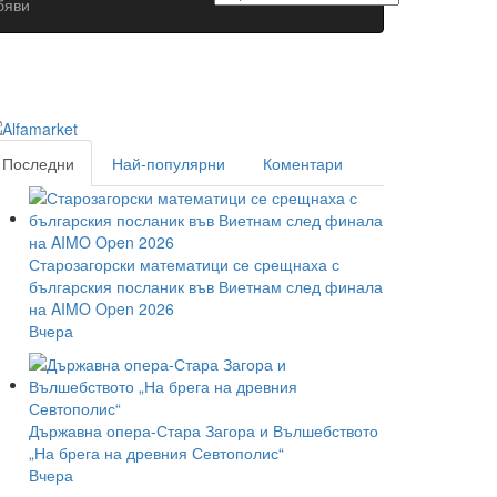
бяви
Последни
Най-популярни
Коментари
Старозагорски математици се срещнаха с
българския посланик във Виетнам след финала
на AIMO Open 2026
Вчера
Държавна опера-Стара Загора и Вълшебството
„На брега на древния Севтополис“
Вчера