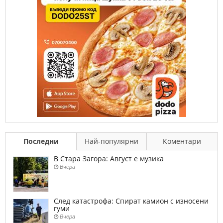
Последни
Най-популярни
Коментари
В Стара Загора: Август е музика
Вчера
След катастрофа: Спират камион с износени
гуми
Вчера