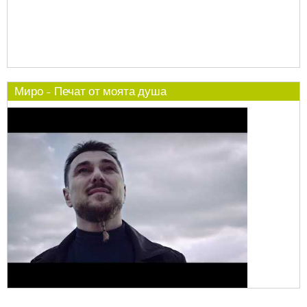
Миро - Печат от моята душа