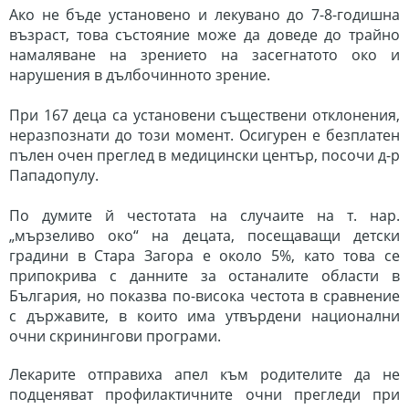
Ако не бъде установено и лекувано до 7-8-годишна
възраст, това състояние може да доведе до трайно
намаляване на зрението на засегнатото око и
нарушения в дълбочинното зрение.
При 167 деца са установени съществени отклонения,
неразпознати до този момент. Осигурен е безплатен
пълен очен преглед в медицински център, посочи д-р
Пападопулу.
По думите й честотата на случаите на т. нар.
„мързеливо око“ на децата, посещаващи детски
градини в Стара Загора е около 5%, като това се
припокрива с данните за останалите области в
България, но показва по-висока честота в сравнение
с държавите, в които има утвърдени национални
очни скринингови програми.
Лекарите отправиха апел към родителите да не
подценяват профилактичните очни прегледи при