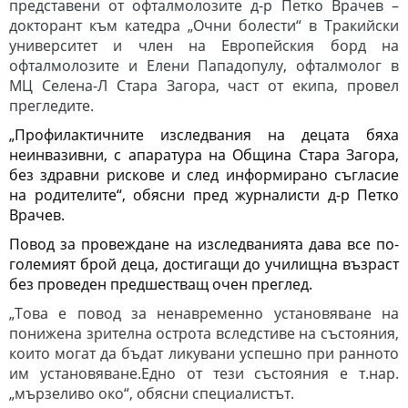
представени от офталмолозите д-р Петко Врачев –
докторант към катедра „Очни болести“ в Тракийски
университет и член на Европейския борд на
офталмолозите и Елени Пападопулу, офталмолог в
МЦ Селена-Л Стара Загора, част от екипа, провел
прегледите.
„Профилактичните изследвания на децата бяха
неинвазивни, с апаратура на Община Стара Загора,
без здравни рискове и след информирано съгласие
на родителите“, обясни пред журналисти д-р Петко
Врачев.
Повод за провеждане на изследванията дава все по-
големият брой деца, достигащи до училищна възраст
без проведен предшестващ очен преглед.
„Това е повод за ненавременно установяване на
понижена зрителна острота вследстиве на състояния,
които могат да бъдат ликувани успешно при ранното
им установяване.Едно от тези състояния е т.нар.
„мързеливо око“, обясни специалистът.