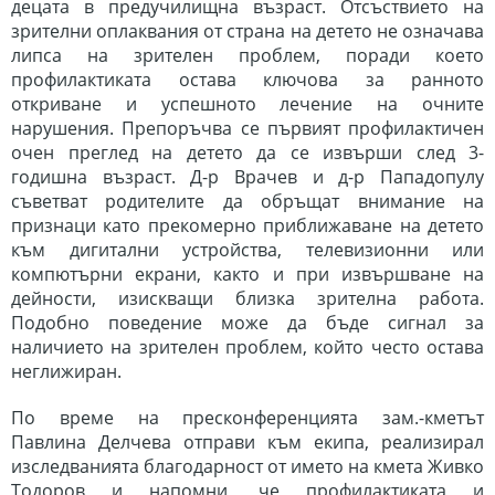
децата в предучилищна възраст. Отсъствието на
зрителни оплаквания от страна на детето не означава
липса на зрителен проблем, поради което
профилактиката остава ключова за ранното
откриване и успешното лечение на очните
нарушения. Препоръчва се
първият профилактичен
очен преглед на детето да се извърши след 3-
годишна възраст. Д-р Врачев и д-р Пападопулу
съветват родителите да обръщат внимание на
признаци като прекомерно приближаване на детето
към дигитални устройства, телевизионни или
компютърни екрани, както и при извършване на
дейности, изискващи близка зрителна работа.
Подобно поведение може да бъде сигнал за
наличието на зрителен проблем, който често остава
неглижиран.
По време на пресконференцията зам.-кметът
Павлина Делчева отправи към екипа, реализирал
изследванията б
лагодарност от името на кмета Живко
Тодоров и напомни, че профилактиката и