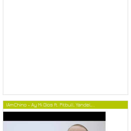
IAmChino - Ay Mi Dios ft. Pitbull, Yandel,...