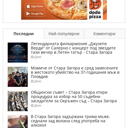
Последни
Най-популярни
Коментари
Легендарната филхармония „Джузепе
Верди“ от Салерно с концерт под звездите
тази вечер в Летен татър - Стара Загора
Днес
Момиче от Стара Загора е сред замесените
в жестокото убийство на 37-годишния мъж в
Пловдив
Днес
Общински съвет – Стара Загора откри
процедура за избор на 50 съдебни
заседатели за Окръжен съд – Стара Загора
Днес
В Стара Загора задържаха трима мъже,
седнали зад волана след употреба на
алкохол