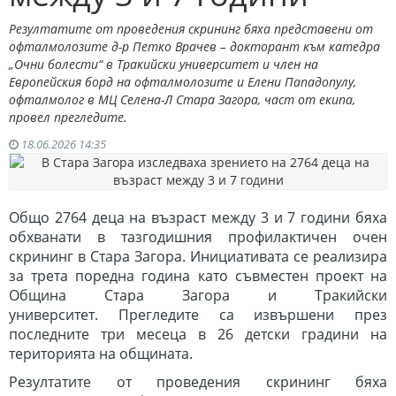
Резултатите от проведения скрининг бяха представени от
офталмолозите д-р Петко Врачев – докторант към катедра
„Очни болести“ в Тракийски университет и член на
Европейския борд на офталмолозите и Елени Пападопулу,
офталмолог в МЦ Селена-Л Стара Загора, част от екипа,
провел прегледите.
18.06.2026 14:35
Общо 2764 деца на възраст между 3 и 7 години бяха
обхванати в тазгодишния профилактичен очен
скрининг в Стара Загора. Инициативата се реализира
за трета поредна година като съвместен проект на
Община Стара Загора и Тракийски
университет.
Прегледите са извършени през
последните три месеца в
26 детски градини на
територията на общината.
Резултатите от проведения скрининг бяха