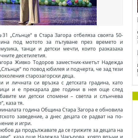
31 „Слънце“ в Стара Загора отбеляза своята 50-
ина под мотото за пътуване през времето и
музика, танци и детски мечти, които разказаха
ичните десетилетия.
агора Живко Тодоров заместник-кметът Надежда
„Слънце“ по повод юбилея и подчерта, че зад тези
 поколения старозагорски деца.
 и личната си връзка с детската градина, като
ници и е прекарала две години в нея още след
убавите ми детски спомени – светла и слънчева
, каза тя.
 миналата година Община Стара Загора е обновила
тското заведение, а днес децата се радват на по-
чение и игри.
любов да продължавате да се грижите за децата на
рави“, каза още Надежда Чакърова, която връчи и