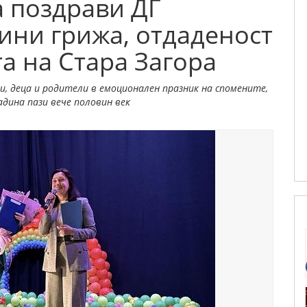
 поздрави ДГ
дини грижа, отдаденост
а на Стара Загора
, деца и родители в емоционален празник на спомените,
дина пази вече половин век