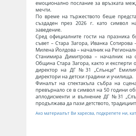
емоционално послание за връзката межд
мечти.
По време на тържеството беше предста
създаден през 2026 г. като символ н
заведение.
Сред официалните гости на празника б
съвет – Стара Загора, Иванка Сотирова
Милена Йолдова – началник на Регионалн
Станимира Димитрова – началник на 
Община Стара Загора, както и експерти 
директор на ДГ №31 „Слънце“ Емилия
директори на детски градини и училища.
Финалът на спектакъла събра на сцен
превърнало се в символ на 50 години об
аплодисменти и вълнение ДГ №31 „Слън
продължава да пази детството, традициит
Ако материалът Ви харесва, подкрепете ни, кат