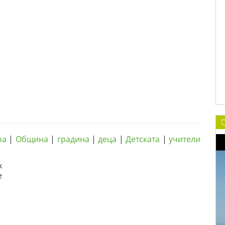
D
ра
|
Община
|
градина
|
деца
|
Детската
|
учители
к
е