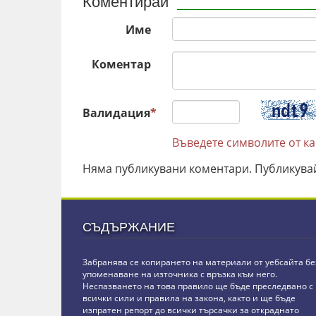
Коментирай
Име
Коментар
Валидация
*
Въведете символите от к
Няма публикувани коментари. Публикува
СЪДЪРЖАНИЕ
Забранява се копирането на материали от уебсайта бе
упоменаване на източника с връзка към него.
Неспазването на това правило ще бъде преследвано с
всички сили и правила на закона, както и ще бъде
изпратен репорт до всички търсачки за откраднато