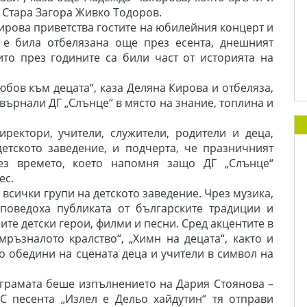
 Стара Загора Живко Тодоров.
ирова приветства гостите на юбилейния концерт и
 е била отбелязана още през есента, днешният
ито през годините са били част от историята на
любов към децата“, каза Деляна Кирова и отбеляза,
върнали ДГ „Слънце“ в място на знание, топлина и
ректори, учители, служители, родители и деца,
детското заведение, и подчерта, че празничният
ез времето, което напомня защо ДГ „Слънце“
ес.
всички групи на детското заведение. Чрез музика,
поведоха публиката от българските традиции и
те детски герои, филми и песни. Сред акцентите в
мръзналото кралство“, „Химн на децата“, както и
о обедини на сцената деца и учители в символ на
грамата беше изпълнението на Дария Стоянова –
С песента „Излел е Дельо хайдутин“ тя отправи