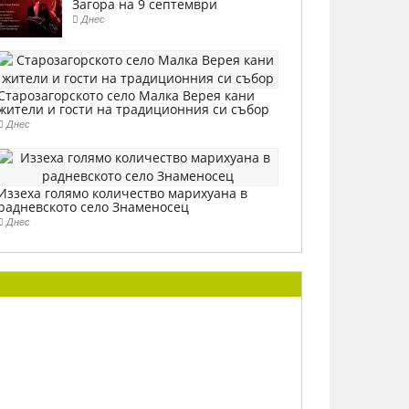
Загора на 9 септември
Днес
Старозагорското село Малка Верея кани
жители и гости на традиционния си събор
Днес
Иззеха голямо количество марихуана в
радневското село Знаменосец
Днес