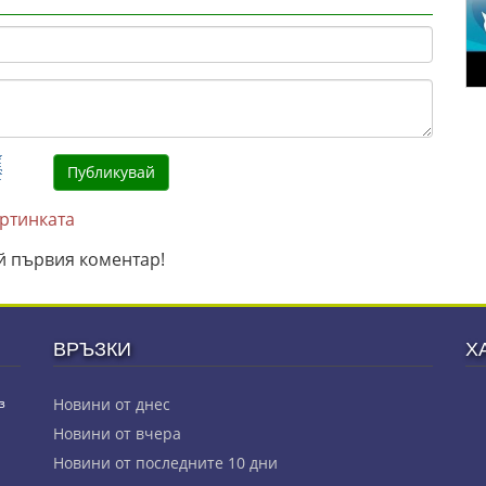
артинката
й първия коментар!
ВРЪЗКИ
Х
з
Новини от днес
Новини от вчера
Новини от последните 10 дни