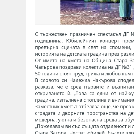
С тържествен празничен спектакъл ДГ №
годишнина. Юбилейният концерт прем
превърна сцената в свят на спомени, 
историята на детската градина през разл
От името на кмета на Община Стара З
Чакърова поздрави колектива на ДГ №31 
50 години стоят труд, грижа и любов към
В словото си Надежда Чакърова сподели
разказа, че е сред първите ѝ възпита
откриването ѝ. „Това са едни от най-х
градина, изпълнена с топлина и внимание“
Заместник-кметът отбеляза още, че през
сградата и дворните пространства на де
модерна, уютна и безопасна среда за обу
„Пожелавам ви със същата отдаденост и 
Стара Загора. Честит юбилей, бъдете зд