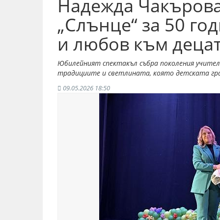
Надежда Чакърова
„Слънце“ за 50 го
и любов към децат
Юбилейният спектакъл събра поколения учители
традициите и светлината, която детската гра
09.05.2026 18:50