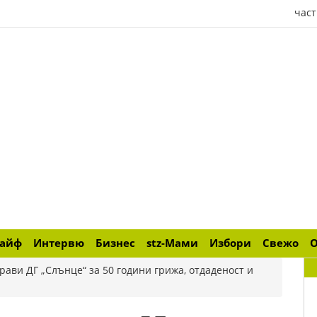
част
лайф
Интервю
Бизнес
stz-Мами
Избори
Свежо
ави ДГ „Слънце“ за 50 години грижа, отдаденост и