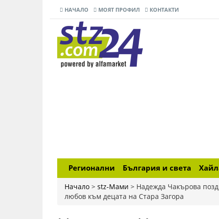
НАЧАЛО
МОЯТ ПРОФИЛ
КОНТАКТИ
Регионални
България и света
Хай
Начало
>
stz-Мами
>
Надежда Чакърова поздр
любов към децата на Стара Загора