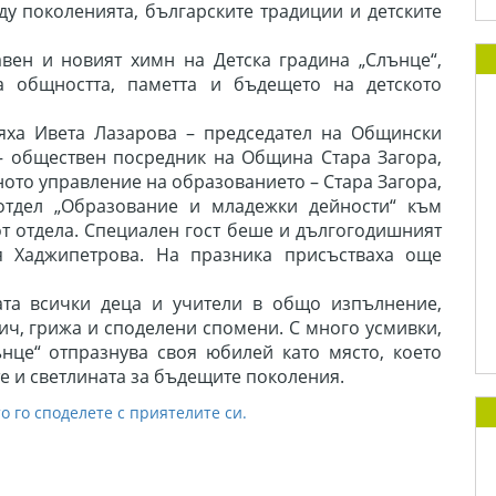
у поколенията, българските традиции и детските
вен и новият химн на Детска градина „Слънце“,
а общността, паметта и бъдещето на детското
яха Ивета Лазарова – председател на Общински
 – обществен посредник на Община Стара Загора,
ото управление на образованието – Стара Загора,
отдел „Образование и младежки дейности“ към
от отдела. Специален гост беше и дългогодишният
 Хаджипетрова. На празника присъстваха още
ата всички деца и учители в общо изпълнение,
ич, грижа и споделени спомени. С много усмивки,
це“ отпразнува своя юбилей като място, което
е и светлината за бъдещите поколения.
о го споделете с приятелите си.