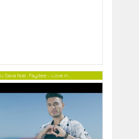
J Sava feat. Faydee - Love in...