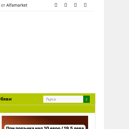
 от
Alfamarket
Обяви