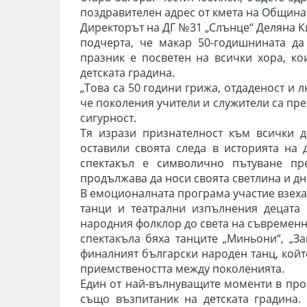
поздравителен адрес от кмета на Община
Директорът на ДГ №31 „Слънце“ Деляна К
подчерта, че макар 50-годишнината да
празник е посветен на всички хора, ко
детската градина.
„Това са 50 години грижа, отдаденост и 
че поколения учители и служители са пре
сигурност.
Тя изрази признателност към всички ди
оставили своята следа в историята на 
спектакъл е символично пътуване пр
продължава да носи своята светлина и дн
В емоционалната програма участие взеха 
танци и театрални изпълнения децата 
народния фолклор до света на съвременни
спектакъла бяха танците „Миньони“, „За
финалният български народен танц, койт
приемствеността между поколенията.
Един от най-вълнуващите моменти в про
също възпитаник на детската градина. 