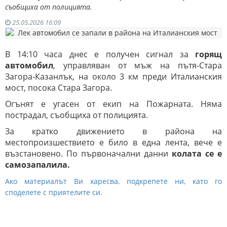
съобщиха от полицията.
25.05.2026 16:09
В 14:10 часа днес е получен сигнал за
горящ
автомобил
, управляван от мъж на пътя-Стара
Загора-Казанлък, на около 3 км преди Италианския
мост, посока Стара Загора.
Огънят е угасен от екип на Пожарната. Няма
пострадал, съобщиха от полицията.
За кратко движението в района на
местопроизшествието е било в една лента, вече е
възстановено. По първоначални данни
колата се е
самозапалила.
Ако материалът Ви харесва, подкрепете ни, като го
споделете с приятелите си.