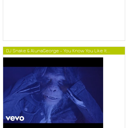
DJ Snake & AlunaGeorge - You Know You Like It...