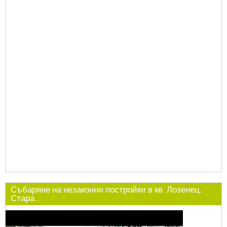
Събаряне на незаконни постройки в кв. Лозенец,
Стара...