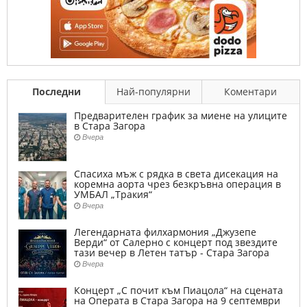
Последни
Най-популярни
Коментари
Предварителен график за миене на улиците
в Стара Загора
Вчера
Спасиха мъж с рядка в света дисекация на
коремна аорта чрез безкръвна операция в
УМБАЛ „Тракия“
Вчера
Легендарната филхармония „Джузепе
Верди“ от Салерно с концерт под звездите
тази вечер в Летен татър - Стара Загора
Вчера
Концерт „С почит към Пиацола“ на сцената
на Операта в Стара Загора на 9 септември