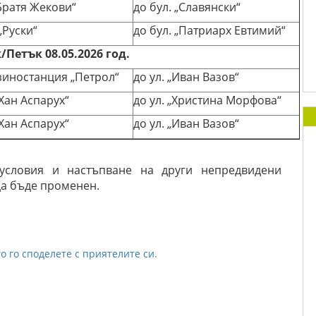
„Братя Жекови“
до бул. „Славянски“
 „Руски“
до бул. „Патриарх Евтимий“
Петък 08.05.2026 год.
зиностанция „Петрол“
до ул. „Иван Вазов“
„Хан Аспарух“
до ул. „Христина Морфова“
„Хан Аспарух“
до ул. „Иван Вазов“
условия и настъпване на други непредвидени
да бъде променен.
о го споделете с приятелите си.