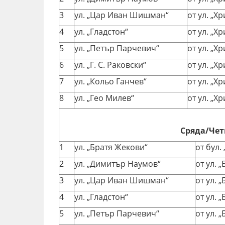
3
ул. „Цар Иван Шишман“
от ул. „Х
4
ул. „Гладстон“
от ул. „Х
5
ул. „Петър Парчевич“
от ул. „Х
6
ул. „Г. С. Раковски“
от ул. „Х
7
ул. „Кольо Ганчев“
от ул. „Х
8
ул. „Гео Милев“
от ул. „Х
Сряда/Четв
1
ул. „Братя Жекови“
от бул.
2
ул. „Димитър Наумов“
от ул. 
3
ул. „Цар Иван Шишман“
от ул. 
4
ул. „Гладстон“
от ул. 
5
ул. „Петър Парчевич“
от ул. 