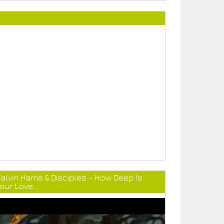
alvin Harris & Disciples - How Deep Is
our Love...