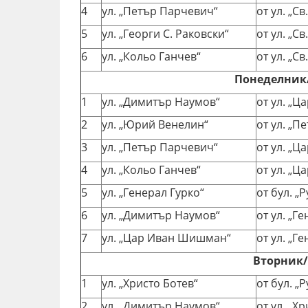
4
ул. „Петър Парчевич“
от ул. „С
5
ул. „Георги С. Раковски“
от ул. „С
6
ул. „Кольо Ганчев“
от ул. „С
Понеделник/
1
ул. „Димитър Наумов“
от ул. „Ц
2
ул. „Юрий Венелин“
от ул. „П
3
ул. „Петър Парчевич“
от ул. „Ц
4
ул. „Кольо Ганчев“
от ул. „Ц
5
ул. „Генерал Гурко“
от бул. „Р
6
ул. „Димитър Наумов“
от ул. „Г
7
ул. „Цар Иван Шишман“
от ул. „Г
Вторник/С
1
ул. „Христо Ботев“
от бул. „Р
2
ул. „Димитър Наумов“
от ул. „Х