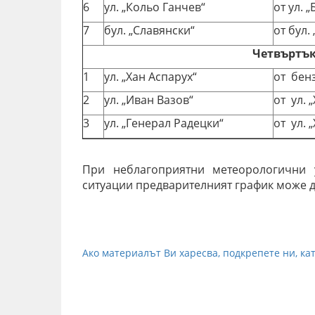
6
ул. „Кольо Ганчев“
от ул. 
7
бул. „Славянски“
от бул.
Четвъртък/
1
ул. „Хан Аспарух“
от бен
2
ул. „Иван Вазов“
от ул. 
3
ул. „Генерал Радецки“
от ул. 
При неблагоприятни метеорологични 
ситуации предварителният график може 
Ако материалът Ви харесва, подкрепете ни, кат