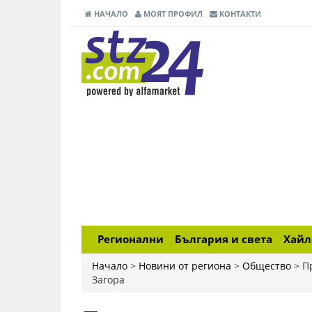
НАЧАЛО
МОЯТ ПРОФИЛ
КОНТАКТИ
Регионални
България и света
Хай
Начало
>
Новини от региона
>
Общество
>
П
Загора