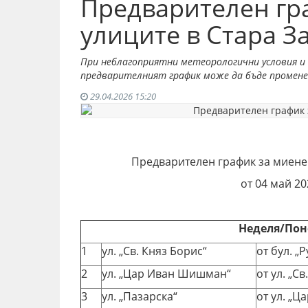
Предварителен гр
улиците в Стара З
При неблагоприятни метеорологични условия и 
предварителният график може да бъде промене
29.04.2026 15:20
Предварителен график за миене 
от 04 май 20
Неделя/По
1
ул. „Св. Княз Борис“
от бул. „Р
2
ул. „Цар Иван Шишман“
от ул. „С
3
ул. „Пазарска“
от ул. „