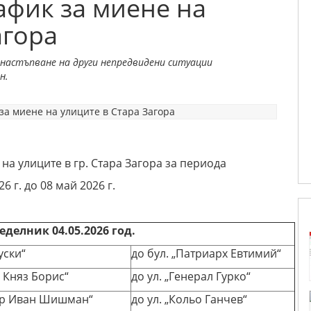
афик за миене на
агора
настъпване на други непредвидени ситуации
н.
на улиците в гр. Стара Загора за периода
26 г. до 08 май 2026 г.
неделник
04
.
05
.202
6
год.
уски“
до бул. „Патриарх Евтимий“
в. Княз Борис“
до ул. „Генерал Гурко“
Цар Иван Шишман“
до ул. „Кольо Ганчев“