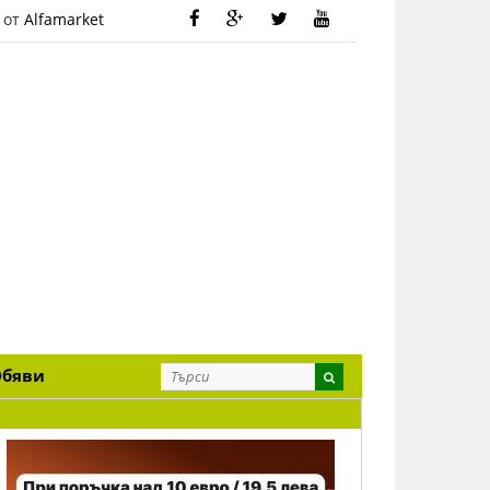
 от
Alfamarket
Обяви