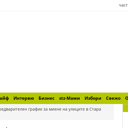
част
лайф
Интервю
Бизнес
stz-Мами
Избори
Свежо
редварителен график за миене на улиците в Стара