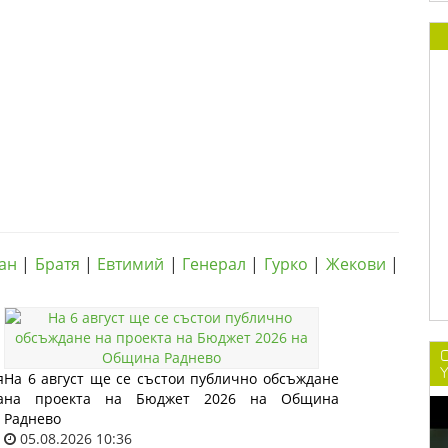
ан
|
Братя
|
Евтимий
|
Генерал
|
Гурко
|
Жекови
|
C
Y
я
На 6 август ще се състои публично обсъждане
а
на проекта на Бюджет 2026 на Община
Раднево
05.08.2026 10:36